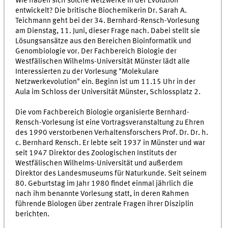
Wie haben sich solche Netzwerke in der Evolution
entwickelt? Die britische Biochemikerin Dr. Sarah A.
Teichmann geht bei der 34. Bernhard-Rensch-Vorlesung
am Dienstag, 11. Juni, dieser Frage nach. Dabei stellt sie
Lösungsansätze aus den Bereichen Bioinformatik und
Genombiologie vor. Der Fachbereich Biologie der
Westfälischen Wilhelms-Universität Münster lädt alle
Interessierten zu der Vorlesung "Molekulare
Netzwerkevolution" ein. Beginn ist um 11.15 Uhr in der
Aula im Schloss der Universität Münster, Schlossplatz 2.
Die vom Fachbereich Biologie organisierte Bernhard-
Rensch-Vorlesung ist eine Vortragsveranstaltung zu Ehren
des 1990 verstorbenen Verhaltensforschers Prof. Dr. Dr. h.
c. Bernhard Rensch. Er lebte seit 1937 in Münster und war
seit 1947 Direktor des Zoologischen Instituts der
Westfälischen Wilhelms-Universität und außerdem
Direktor des Landesmuseums für Naturkunde. Seit seinem
80. Geburtstag im Jahr 1980 findet einmal jährlich die
nach ihm benannte Vorlesung statt, in deren Rahmen
führende Biologen über zentrale Fragen ihrer Disziplin
berichten.