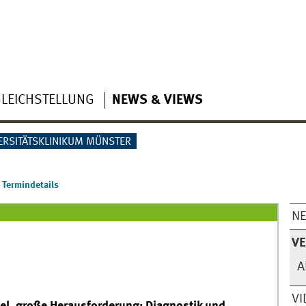
LEICHSTELLUNG
NEWS & VIEWS
ERSITÄTSKLINIKUM MÜNSTER
Termindetails
N
V
A
VI
iel, große Herausforderung: Diagnostik und