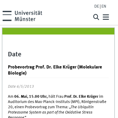
DE
EN
Date
Probevortrag Prof. Dr. Elke Krüger (Molekulare
Biologie)
Date 6/5/2013
Am
06. Mai, 15.00 Uhr,
hält Frau
Prof. Dr. Elke Krüger
im
Auditorium des Max-Planck-Instituts (MPI), Röntgenstraße
20, einen Probevortrag zum Thema:
„The Ubiquitin
Proteasome System as part of the Oxidative Stress
Response“.