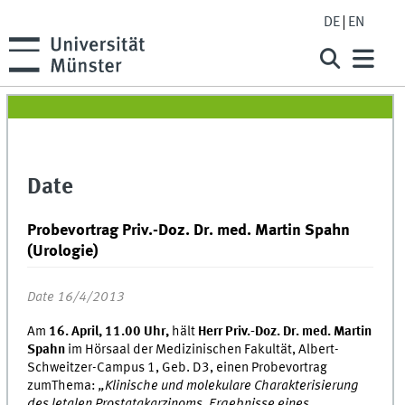
DE
EN
Date
Probevortrag Priv.-Doz. Dr. med. Martin Spahn
(Urologie)
Date 16/4/2013
Am
16. April, 11.00 Uhr,
hält
Herr Priv.-Doz. Dr. med. Martin
Spahn
im Hörsaal der Medizinischen Fakultät, Albert-
Schweitzer-Campus 1, Geb. D3, einen Probevortrag
zumThema:
„Klinische und molekulare Charakterisierung
des letalen Prostatakarzinoms. Ergebnisse eines