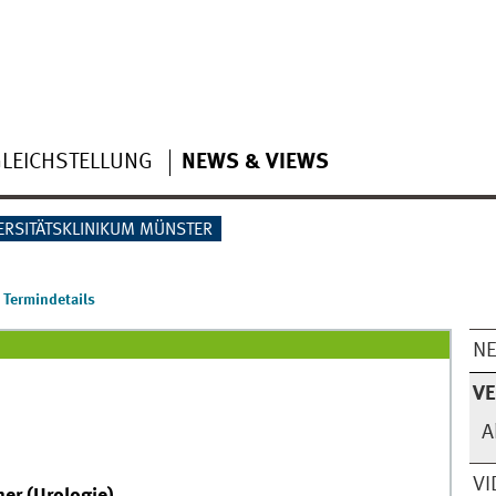
LEICHSTELLUNG
NEWS & VIEWS
ERSITÄTSKLINIKUM MÜNSTER
Termindetails
N
V
A
VI
ner (Urologie)