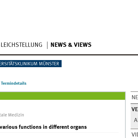
LEICHSTELLUNG
NEWS & VIEWS
ERSITÄTSKLINIKUM MÜNSTER
Termindetails
N
V
tale Medizin
A
various functions in different organs
VI