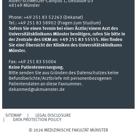
Albert-Schweitzer-Campus 1, Gebäude D3
48149
Münster
Phone:
+49 251 83 52263 (Dekanat)
Tel.: +49 251 83 58902 (Fragen zum Studium)
Sofern Sie einen Termin bei einer Ärztin/einem Arzt des
Universitätsklinikums Münster benötigen, rufen Sie bitte in
der Zentrale des UKM an: +49 251 83 55555.
Hier finden
Sie eine Übersicht der Kliniken des Universitätsklinikums
Münster.
Fax:
+49 251 83 55004
Keine Patientenversorgung.
Bitte senden Sie aus Gründen des Datenschutzes keine
Befundberichte/Arztbriefe mit personenbezogenen
Patientendaten an diese Faxnummer.
dekanmed@ukmuenster.de
SITEMAP
LEGAL DISCLOSURE
DATA PROTECTION POLICY
© 2026 MEDIZINISCHE FAKULTÄT MÜNSTER