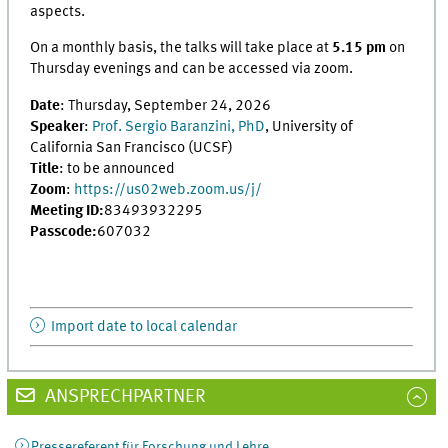
aspects.
On a monthly basis, the talks will take place at
5.15 pm
on
Thursday evenings and can be accessed via zoom.
Date
: Thursday, September 24, 2026
Speaker
:
Prof. Sergio Baranzini, PhD
, University of
California San Francisco (UCSF)
Title
: to be announced
Zoom
:
https://us02web.zoom.us/j/
Meeting ID:
83493932295
Passcode:
607032
Import date to local calendar
ANSPRECHPARTNER
Pressereferent für Forschung und Lehre