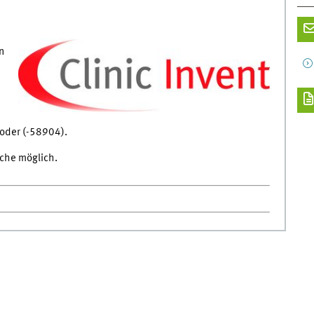
e
n
oder (-58904).
ache möglich.