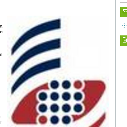
n.
er
en
n
ch