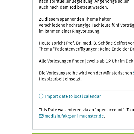
nach spiritueller Begleitung. Angehörige sollen
auch nach dem Tod betreut werden.
Zu diesem spannenden Thema halten
verschiedene hochrangige Fachleute fünf Vorträ
im Rahmen einer Ringvorlesung.
Heute spricht Prof. Dr. med. B. Schöne-Seifert vo
Thema "Patientenverfügungen: Keine Ende der D
Alle Vorlesungen finden jeweils ab 19 Uhr im De
Die Vorlesungsreihe wird von der Münsterischen
Hospizarbeit einsetzt.
Import date to local calendar
This Date was entered via an "open account". To us
medizin.fak
@
uni-muenster.de
.