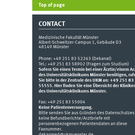
Top of page
CONTACT
Medizinische Fakultät Münster
Albert-Schweitzer-Campus 1, Gebäude D3
48149
Münster
Phone:
+49 251 83 52263 (Dekanat)
Tel.: +49 251 83 58902 (Fragen zum Studium)
Sofern Sie einen Termin bei einer Ärztin/einem Ar
des Universitätsklinikums Münster benötigen, ruf
Sie bitte in der Zentrale des UKM an: +49 251 83
55555.
Hier finden Sie eine Übersicht der Klinike
des Universitätsklinikums Münster.
Fax:
+49 251 83 55004
Keine Patientenversorgung.
Bitte senden Sie aus Gründen des Datenschutzes
keine Befundberichte/Arztbriefe mit
personenbezogenen Patientendaten an diese
Faxnummer.
dekanmed@ukmuenster.de