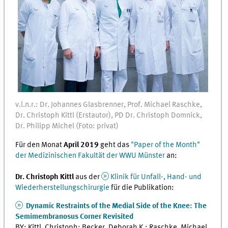
v.l.n.r.: Dr. Johannes Glasbrenner, Prof. Michael Raschke,
Dr. Christoph Kittl (Erstautor), PD Dr. Christoph Domnick,
Dr. Philipp Michel (Foto: privat)
Für den Monat
April 2019
geht das
"Paper of the Month"
der Medizinischen Fakultät der WWU Münster
an:
Dr. Christoph Kittl
aus der
Klinik für Unfall-, Hand- und
Wiederherstellungschirurgie
für die Publikation:
Dynamic Restraints of the Medial Side of the Knee: The
Semimembranosus Corner Revisited
BY: Kittl, Christoph; Becker, Deborah K.; Raschke, Michael