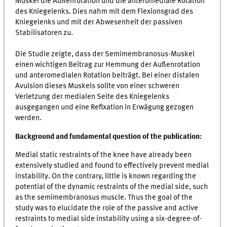
Muskel die Außenrotation und die anteromediale Rotation
des Kniegelenks. Dies nahm mit dem Flexionsgrad des
Kniegelenks und mit der Abwesenheit der passiven
Stabilisatoren zu.
Die Studie zeigte, dass der Semimembranosus-Muskel
einen wichtigen Beitrag zur Hemmung der Außenrotation
und anteromedialen Rotation beiträgt. Bei einer distalen
Avulsion dieses Muskels sollte von einer schweren
Verletzung der medialen Seite des Kniegelenks
ausgegangen und eine Refixation in Erwägung gezogen
werden.
Background and fundamental question of the publication:
Medial static restraints of the knee have already been
extensively studied and found to effectively prevent medial
instability. On the contrary, little is known regarding the
potential of the dynamic restraints of the medial side, such
as the semimembranosus muscle. Thus the goal of the
study was to elucidate the role of the passive and active
restraints to medial side instability using a six-degree-of-