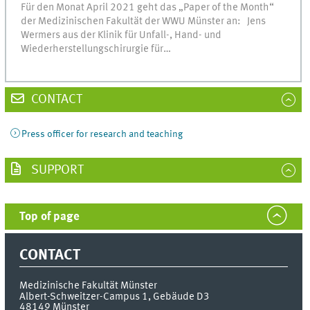
Für den Monat April 2021 geht das „Paper of the Month“
der Medizinischen Fakultät der WWU Münster an: Jens
Wermers aus der Klinik für Unfall-, Hand- und
Wiederherstellungschirurgie für…
CONTACT
Press officer for research and teaching
SUPPORT
Top of page
CONTACT
Medizinische Fakultät Münster
Albert-Schweitzer-Campus 1, Gebäude D3
48149
Münster