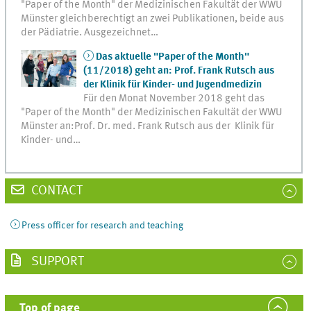
"Paper of the Month" der Medizinischen Fakultät der WWU
Münster gleichberechtigt an zwei Publikationen, beide aus
der Pädiatrie. Ausgezeichnet…
Das aktuelle "Paper of the Month"
(11/2018) geht an: Prof. Frank Rutsch aus
der Klinik für Kinder- und Jugendmedizin
Für den Monat November 2018 geht das
"Paper of the Month" der Medizinischen Fakultät der WWU
Münster an:Prof. Dr. med. Frank Rutsch aus der Klinik für
Kinder- und…
CONTACT
Press officer for research and teaching
SUPPORT
Top of page