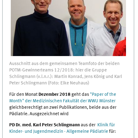
Ausschnitt aus dem gemeinsamen Teamfoto der beiden
POTM-Gewinnerteams 12/2018: hier die Gruppe
Schlingmann (v.l.n.r.): Martin Konrad, Jens König und Karl
Peter Schlingmann (Foto: Elke Neuhaus)
Für den Monat
Dezember 2018
geht das
"Paper of the
Month" der Medizinischen Fakultät der WWU Münster
gleichberechtigt an zwei Publikationen, beide aus der
Pädiatrie. Ausgezeichnet wird
PD Dr. med. Karl Peter Schlingmann
aus der
Klinik für
Kinder- und Jugendmedizin - Allgemeine Pädiatrie
für: