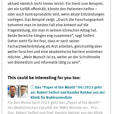
aktuell nämlich nicht immer leicht: Ein Stent zum Beispiel,
der ein Gefäß offenhält, könnte den Patienten helfen –
oder auch kontraproduktiv sein, wenn akute Entzündungen
vorliegen. Das Beispiel zeigt: „Durch die Forschungsarbeit
bekommt man im besten Fall eine Antwort auf die
Fragestellung, die man in seinem klinischen Alltag hat.
Beide Bereiche hängen eng zusammen“, sagt Seifert.
Daher steht für ihn fest, dass er nach seiner
Facharztweiterbildung als Arzt arbeiten, gleichzeitig aber
weiter forschen und eine akademische Karriere anstreben
möchte: „Mein Wunsch ist es, weiter an der Schnittstelle
von Biomedizin und Informatik tätig zu sein“.
This could be interesting for you too:
Das "Paper of the Month" 04/2023 geht
an: Robert Seifert und Kambiz Rahbar aus der
Klinik für Nuklearmedizin
Für den Monat April 2023 geht das „Paper of the Month“
der Medizinischen Fakultät der WWU Münster an: Priv.-
Doz. Robert Seifert und Prof. Kambiz Rahbar aus der Klinik