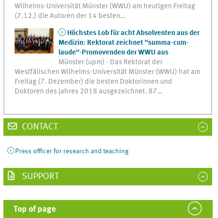
Wilhelms-Universität Münster (WWU) am heutigen Freitag
(7.12.) die Autoren der 14 besten…
Höchstes Lob für acht Absolventen aus der
Medizin: Rektorat zeichnet "summa-cum-
laude"-Promovenden der WWU aus
Münster (upm) - Das Rektorat der
Westfälischen Wilhelms-Universität Münster (WWU) hat am
Freitag (7. Dezember) die besten Doktorinnen und
Doktoren des Jahres 2018 ausgezeichnet. 87…
CONTACT
Press officer for research and teaching
SUPPORT
Top of page