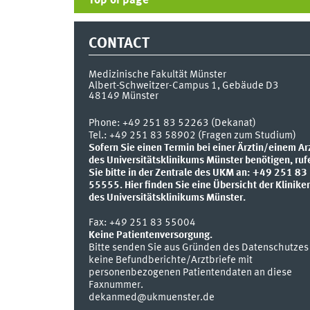
Top of page
CONTACT
Medizinische Fakultät Münster
Albert-Schweitzer-Campus 1, Gebäude D3
48149
Münster
Phone:
+49 251 83 52263 (Dekanat)
Tel.: +49 251 83 58902 (Fragen zum Studium)
Sofern Sie einen Termin bei einer Ärztin/einem Ar
des Universitätsklinikums Münster benötigen, ruf
Sie bitte in der Zentrale des UKM an: +49 251 83
55555.
Hier finden Sie eine Übersicht der Klinike
des Universitätsklinikums Münster.
Fax:
+49 251 83 55004
Keine Patientenversorgung.
Bitte senden Sie aus Gründen des Datenschutzes
keine Befundberichte/Arztbriefe mit
personenbezogenen Patientendaten an diese
Faxnummer.
dekanmed@ukmuenster.de