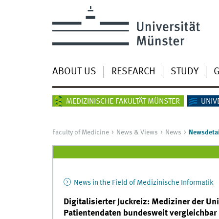
ABOUT US
RESEARCH
STUDY
G
MEDIZINISCHE FAKULTÄT MÜNSTER
UNIV
Faculty of Medicine
News & Views
News
Newsdetai
News in the Field of Medizinische Informatik
Digitalisierter Juckreiz: Mediziner der U
Patientendaten bundesweit vergleichbar