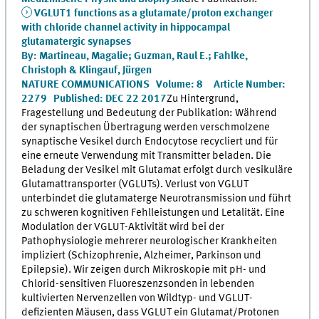
VGLUT1 functions as a glutamate/proton exchanger
with chloride channel activity in hippocampal
glutamatergic synapses
By: Martineau, Magalie; Guzman, Raul E.; Fahlke,
Christoph & Klingauf, Jürgen
NATURE COMMUNICATIONS Volume: 8 Article Number:
2279 Published: DEC 22 2017
Zu Hintergrund,
Fragestellung und Bedeutung der Publikation: Während
der synaptischen Übertragung werden verschmolzene
synaptische Vesikel durch Endocytose recycliert und für
eine erneute Verwendung mit Transmitter beladen. Die
Beladung der Vesikel mit Glutamat erfolgt durch vesikuläre
Glutamattransporter (VGLUTs). Verlust von VGLUT
unterbindet die glutamaterge Neurotransmission und führt
zu schweren kognitiven Fehlleistungen und Letalität. Eine
Modulation der VGLUT-Aktivität wird bei der
Pathophysiologie mehrerer neurologischer Krankheiten
impliziert (Schizophrenie, Alzheimer, Parkinson und
Epilepsie). Wir zeigen durch Mikroskopie mit pH- und
Chlorid-sensitiven Fluoreszenzsonden in lebenden
kultivierten Nervenzellen von Wildtyp- und VGLUT-
defizienten Mäusen, dass VGLUT ein Glutamat/Protonen