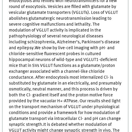
endocytosis and refilled with neurotransmitters for a new
round of exocytosis. Vesicles are filled with glutamate by
vesicular glutamate transporters (VGLUTs). Loss of VGLUT
abolishes glutamatergic neurotransmission leading to
severe cognitive malfunctions and lethality. The
modulation of VGLUT activity is implicated in the
pathophysiology of several neurological diseases
including schizophrenia, Alzheimer’s, Parkinson’s disease
and epilepsy.We show by live-cell imaging with pH- and
chloride-sensitive fluorescent probes in cultured
hippocampal neurons of wild-type and VGLUT1-deficient
mice that in SVs VGLUT functions as a glutamate/proton
exchanger associated with a channel-like chloride
conductance. After endocytosis most internalized Cl- is
substituted by glutamate in an electrically, and presumably
osmotically, neutral manner, and this process is driven by
both the Cl- gradient itself and the proton motive force
provided by the vacuolar H+-ATPase. Our results shed light
on the transport mechanism of VGLUT under physiological
conditions and provide a framework for how modulation of
glutamate transport via intracellular Cl- and pH can change
synaptic strength.It is debated whether modulation of
VGLUT activity might change synaptic strength in vivo. The