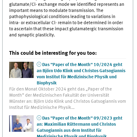
glutamate/Cl- exchange mode we identified represents an
important means to modulate transmission. The
pathophysiological conditions leading to variations in
intra- or extracellular Cl- remain to be determined in order
to ascertain that these impact glutamatergic transmission
and synaptic plasticity.
This could be interesting for you too:
Das "Paper of the Month" 10/2024 geht
an Björn Udo Klink und Christos Gatsogiannis
vom Institut für Medizinische Physik und
Biophysik
Für den Monat Oktober 2024 geht das „Paper of the
Month“ der Medizinischen Fakultät der Universität
Münster an: Björn Udo Klink und Christos Gatsogiannis vom
Institut für Medizinische Physik…
Das "Paper of the Month" 09/2023 geht
an: Maximilian Rüttermann und Christos
Gatsogiannis aus dem Institut für
Medizinische Physik und Biophysik