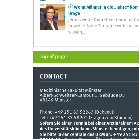
Wenn Männer in die „Jahre“ komme
Droge
Jeder zweite Diabetiker leidet un
beweist: Neue Therapie wirksam und
wissen…
Top of page
CONTACT
Medizinische Fakultät Münster
Albert-Schweitzer-Campus 1, Gebäude D3
48149
Münster
Phone:
+49 251 83 52263 (Dekanat)
Tel.: +49 251 83 58902 (Fragen zum Studium)
Sofern Sie einen Termin bei einer Ärztin/einem Ar
des Universitätsklinikums Münster benötigen, ruf
Sie bitte in der Zentrale des UKM an: +49 251 83