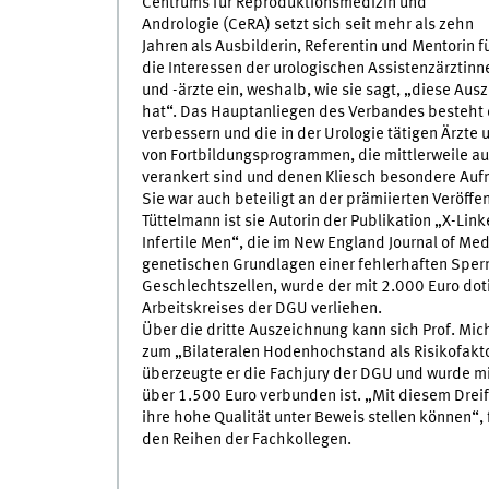
Centrums für Reproduktionsmedizin und
Andrologie (CeRA) setzt sich seit mehr als zehn
Jahren als Ausbilderin, Referentin und Mentorin f
die Interessen der urologischen Assistenzärztinn
und -ärzte ein, weshalb, wie sie sagt, „diese Au
hat“. Das Hauptanliegen des Verbandes besteht d
verbessern und die in der Urologie tätigen Ärzte 
von Fortbildungsprogrammen, die mittlerweile a
verankert sind und denen Kliesch besondere Au
Sie war auch beteiligt an der prämiierten Veröff
Tüttelmann ist sie Autorin der Publikation „X-Lin
Infertile Men“, die im New England Journal of Me
genetischen Grundlagen einer fehlerhaften Spe
Geschlechtszellen, wurde der mit 2.000 Euro dot
Arbeitskreises der DGU verliehen.
Über die dritte Auszeichnung kann sich Prof. Mi
zum „Bilateralen Hodenhochstand als Risikofakt
überzeugte er die Fachjury der DGU und wurde mi
über 1.500 Euro verbunden ist. „Mit diesem Dreif
ihre hohe Qualität unter Beweis stellen können“, 
den Reihen der Fachkollegen.