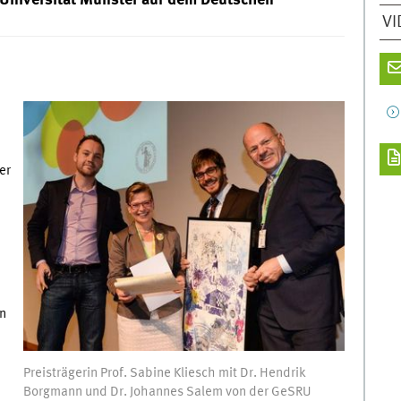
VI
er
in
Preisträgerin Prof. Sabine Kliesch mit Dr. Hendrik
Borgmann und Dr. Johannes Salem von der GeSRU