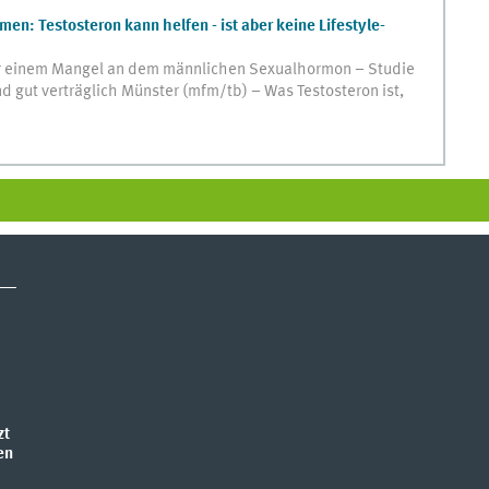
n: Testosteron kann helfen - ist aber keine Lifestyle-
ter einem Mangel an dem männlichen Sexualhormon – Studie
 gut verträglich Münster (mfm/tb) – Was Testosteron ist,
zt
en