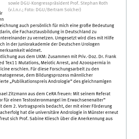
sowie DGU-Kongresspräsident Prof. Stephan Roth
(v.l.n.r.; Foto: DGU/Bertram Solcher)
ür
en
szeichnung auch persönlich für mich eine große Bedeutung
arin, die Facharztausbildung in Deutschland zu
untereinander zu vernetzen. Umgesetzt wird dies mit Hilfe
uch in der Juniorakademie der Deutschen Urologen
fmerksamkeit widmet.
entlichung aus dem UKM: Zusammen mit Priv.-Doz. Dr. Frank
ked Tex11 Mutations, Meiotic Arrest, and Azoospermia in
dicine erschien. Für diese Forschungsarbeit zu den
rmatogenese, dem Bildungsprozess männlicher
ierte „Publikationspreis Andrologie“ des gleichnamigen
chael Zitzmann aus dem CeRA freuen: Mit seinem Referat
or für einen Testosteronmangel im Erwachsenenalter“
t dem 2. Vortragspreis bedacht, der mit einer Förderung
acherfolg hat die universitäre Andrologie in Münster erneut
freut sich Prof. Sabine Kliesch über die Anerkennung aus