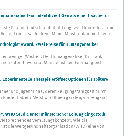
ternationales Team identifiziert Gen als eine Ursache für
hste Paar in Deutschland bleibt ungewollt kinderlos – und
lle liegt die Ursache beim Mann. Meist funktioniert seine…
Andrologist Award: Zwei Preise für Humangenetiker
nnen weniger Wochen: Der Humangenetiker Dr. Frank
netik der Universität Münster ist seit Februar gleich
: Experimentelle Therapie eröffnet Optionen für spätere
nner und Jugendliche, deren Zeugungsfähigkeit durch
er Kinder haben? Meist wird Ihnen geraten, vorbeugend
n“: WHO-Studie unter münsterscher Leitung eingestellt
elversprechendes Verhütungskonzept: Wie die
 hat die Weltgesundheitsorganisation (WHO) eine von