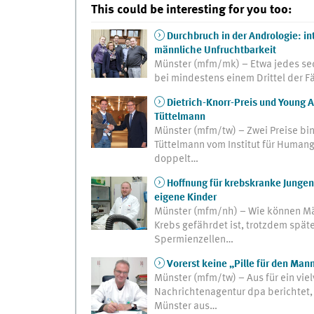
This could be interesting for you too:
Durchbruch in der Andrologie: in
männliche Unfruchtbarkeit
Münster (mfm/mk) – Etwa jedes sec
bei mindestens einem Drittel der Fä
Dietrich-Knorr-Preis und Young 
Tüttelmann
Münster (mfm/tw) – Zwei Preise bi
Tüttelmann vom Institut für Humange
doppelt…
Hoffnung für krebskranke Jungen
eigene Kinder
Münster (mfm/nh) – Wie können Mä
Krebs gefährdet ist, trotzdem spät
Spermienzellen…
Vorerst keine „Pille für den Man
Münster (mfm/tw) – Aus für ein vi
Nachrichtenagentur dpa berichtet,
Münster aus…