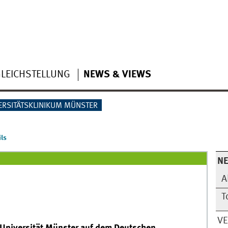
LEICHSTELLUNG
NEWS & VIEWS
ERSITÄTSKLINIKUM MÜNSTER
ls
N
A
T
V
r Universität Münster auf dem Deutschen