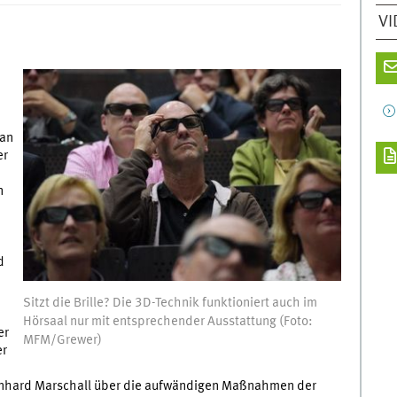
VI
 an
er
n
d
Sitzt die Brille? Die 3D-Technik funktioniert auch im
Hörsaal nur mit entsprechender Ausstattung (Foto:
er
MFM/Grewer)
er
rnhard Marschall über die aufwändigen Maßnahmen der