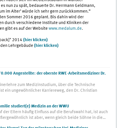
esel haben sich im Medizinstudium in Münster
i es nun zu spät, bedauerte Dr. Herrmann Geldmann,
um im Alter‘ würde ich sehr gern zurückkommen.“
 den Sommer 2016 geplant. Bis dahin wird der
durch verschiedene Institute und Kliniken der
en gibt es auf der Website
www.medalum.de
.
[back]" 2014
(hier klicken)
r den Lehrgebäude
(hier klicken)
 70.000 Angestellte: der oberste RWE-Arbeitsmediziner Dr.
inerlehre zum Medizinstudium, über die Technische
ist ein ungewöhnlicher Karriereweg, den Dr. Christian
amilie studiert(e) Medizin an der WWU
der Eltern häufig Einfluss auf die Berufswahl hat, ist auch
ußergewöhnlich ist aber, wenn gleich beide Söhne in die…