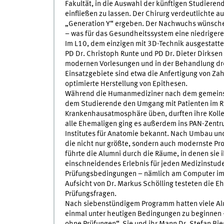
Fakultät, in die Auswahl der künftigen Studieren
einfließen zu lassen. Der Chirurg verdeutlichte a
„Generation Y“ ergeben. Der Nachwuchs wünsche 
– was für das Gesundheitssystem eine niedriger
Im L10, dem einzigen mit 3D-Technik ausgestatte
PD Dr. Christoph Runte und PD Dr. Dieter Dirksen
modernen Vorlesungen und in der Behandlung dre
Einsatzgebiete sind etwa die Anfertigung von Z
optimierte Herstellung von Epithesen.
Während die Humanmediziner nach dem gemeinsa
dem Studierende den Umgang mit Patienten im Rol
Krankenhausatmosphäre üben, durften ihre Kolle
alle Ehemaligen ging es außerdem ins PAN-Zentr
Institutes für Anatomie bekannt. Nach Umbau u
die nicht nur größte, sondern auch modernste Pro
führte die Alumni durch die Räume, in denen sie i
einschneidendes Erlebnis für jeden Medizinstuden
Prüfungsbedingungen – nämlich am Computer im 
Aufsicht von Dr. Markus Schölling testeten die 
Prüfungsfragen.
Nach siebenstündigem Programm hatten viele Alu
einmal unter heutigen Bedingungen zu beginnen - 