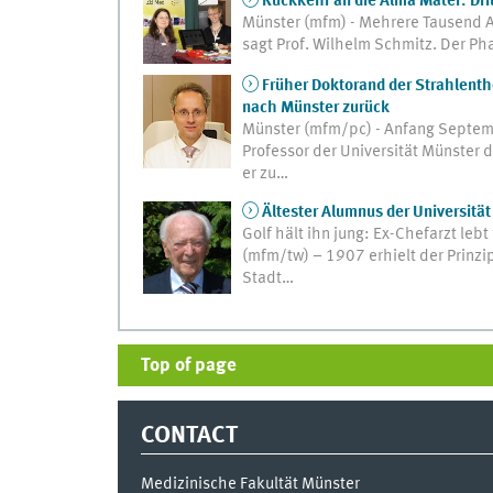
Rückkehr an die Alma Mater: Dri
Münster (mfm) - Mehrere Tausend Ab
sagt Prof. Wilhelm Schmitz. Der P
Früher Doktorand der Strahlenthe
nach Münster zurück
Münster (mfm/pc) - Anfang Septem
Professor der Universität Münster d
er zu…
Ältester Alumnus der Universität
Golf hält ihn jung: Ex-Chefarzt leb
(mfm/tw) – 1907 erhielt der Prinzi
Stadt…
Top of page
CONTACT
Medizinische Fakultät Münster