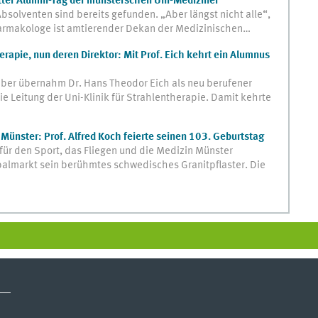
tter Alumni-Tag der münsterschen Uni-Mediziner
solventen sind bereits gefunden. „Aber längst nicht alle“,
harmakologe ist amtierender Dekan der Medizinischen…
rapie, nun deren Direktor: Mit Prof. Eich kehrt ein Alumnus
ber übernahm Dr. Hans Theodor Eich als neu berufener
ie Leitung der Uni-Klinik für Strahlentherapie. Damit kehrte
 Münster: Prof. Alfred Koch feierte seinen 103. Geburtstag
t für den Sport, das Fliegen und die Medizin Münster
palmarkt sein berühmtes schwedisches Granitpflaster. Die