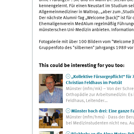
ohne Prüfungen“. Sie und ihr Mann Dr. Stefan Bi
kennengelernt. Für einen Neustart im Studium se
Allgemeinmediziner in Waltrop, „aber zum ‚Studi
Der nächste Alumni-Tag „Welcome [back]“ ist für
Ehemaligenverein MedAlum regelmäßig Führungen 
münsterschen Uni-Medizin anbieten. Information
Fotogalerie mit über 100 Bildern vom "Welcome 
Gruppenfoto des "silbernen" Jahrgangs 1989 vo
This could be interesting for you too:
„Kollektive Fürsorgepflicht“ für
Christian Feldhaus im Porträt
Münster (mfm/mk) – Von der Schre
Orthopädie zur Arbeitsmedizin: Es 
Feldhaus, Leitender…
Münster hoch drei: Eine ganze F
Münster (mfm/hms) - Dass der Beruf 
bei Medizinstudenten nicht neu. A