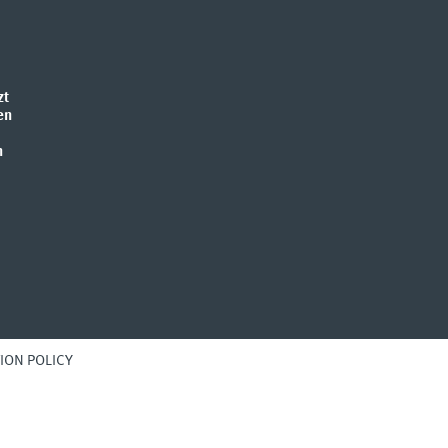
zt
en
n
ION POLICY