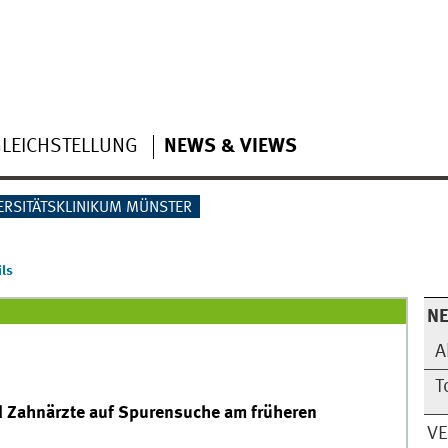
LEICHSTELLUNG
NEWS & VIEWS
ERSITÄTSKLINIKUM MÜNSTER
ls
N
A
T
d Zahnärzte auf Spurensuche am früheren
V