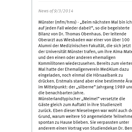
News of 9/3/2014
Münster (mfm/hms) - „Beim nächsten Mal bin ich
auf jeden Fall wieder dabei!“, so die begeisterte
Bilanz von Dr. Thomas Obenhaus. Der leitende
Oberarzt aus Wiesbaden war einer von über 100
Alumni der Medizinischen Fakultät, die sich jetzt
der Universität Münster trafen, um ihre Alma Mat
und den einen oder anderen ehemaligen
Kommilitonen wiederzusehen. Bereits zum vierte
Mal hatte der Ehemaligenverein MedAlum dazu
eingeladen, noch einmal die Hörsaalbank zu
drücken. Erstmals stand aber eine bestimmte Ära
im Mittelpunkt: der „silberne“ Jahrgang 1989 un
die benachbarten Jahre.
Münsterlandtypischer „Meimel“ versetzte die
Gäste gleich zum Auftakt in ihre Studienzeit
zurück. Eben dieser Nieselregen war wohl auch d
Grund, warum weitere 50 angemeldete Teilnehm
spontan zu Hause blieben. Sie verpassten unter
anderem einen Vortrag von Studiendekan Dr. Be