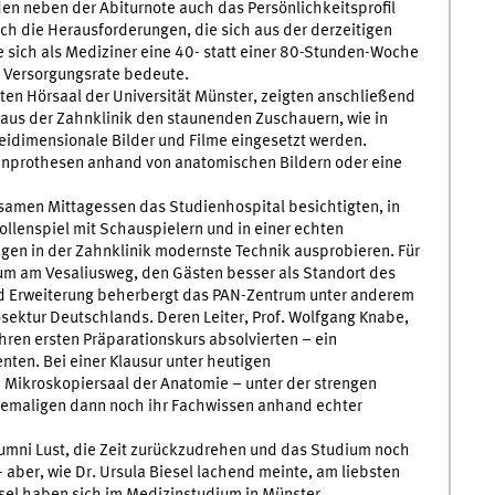
den neben der Abiturnote auch das Persönlichkeitsprofil
uch die Herausforderungen, die sich aus der derzeitigen
sich als Mediziner eine 40- statt einer 80-Stunden-Woche
e Versorgungsrate bedeute.
ten Hörsaal der Universität Münster, zeigten anschließend
 aus der Zahnklinik den staunenden Zuschauern, wie in
idimensionale Bilder und Filme eingesetzt werden.
ahnprothesen anhand von anatomischen Bildern oder eine
men Mittagessen das Studienhospital besichtigten, in
lenspiel mit Schauspielern und in einer echten
gen in der Zahnklinik modernste Technik ausprobieren. Für
um am Vesaliusweg, den Gästen besser als Standort des
nd Erweiterung beherbergt das PAN-Zentrum unter anderem
sektur Deutschlands. Deren Leiter, Prof. Wolfgang Knabe,
hren ersten Präparationskurs absolvierten – ein
ten. Bei einer Klausur unter heutigen
Mikroskopiersaal der Anatomie – unter der strengen
Ehemaligen dann noch ihr Fachwissen anhand echter
mni Lust, die Zeit zurückzudrehen und das Studium noch
aber, wie Dr. Ursula Biesel lachend meinte, am liebsten