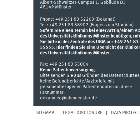
Albert-Schweitzer-Campus 1, Gebäude D3
48149
Münster
Phone:
+49 251 83 52263 (Dekanat)
Tel.: +49 251 83 58902 (Fragen zum Studium)
Sofern Sie einen Termin bei einer Ärztin/einem Ar
des Universitätsklinikums Münster benötigen, ruf
Sie bitte in der Zentrale des UKM an: +49 251 83
55555.
Hier finden Sie eine Übersicht der Klinike
des Universitätsklinikums Münster.
Fax:
+49 251 83 55004
Keine Patientenversorgung.
Bitte senden Sie aus Gründen des Datenschutzes
keine Befundberichte/Arztbriefe mit
personenbezogenen Patientendaten an diese
Faxnummer.
dekanmed@ukmuenster.de
SITEMAP
LEGAL DISCLOSURE
DATA PROTECT