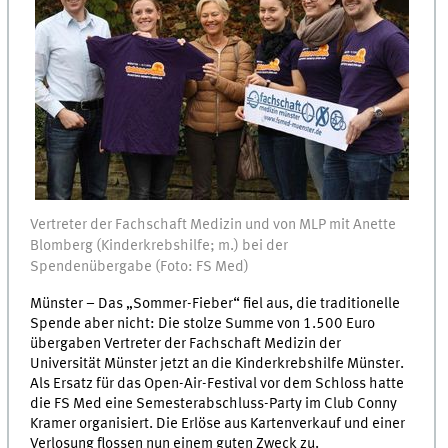
Vertreter der Fachschaft Medizin und von MLP mit Anette
Blomberg (Kinderkrebshilfe; m.) bei der
Spendenübergabe (Foto: FS Med)
Münster – Das „Sommer-Fieber“ fiel aus, die traditionelle
Spende aber nicht: Die stolze Summe von 1.500 Euro
übergaben Vertreter der Fachschaft Medizin der
Universität Münster jetzt an die Kinderkrebshilfe Münster.
Als Ersatz für das Open-Air-Festival vor dem Schloss hatte
die FS Med eine Semesterabschluss-Party im Club Conny
Kramer organisiert. Die Erlöse aus Kartenverkauf und einer
Verlosung flossen nun einem guten Zweck zu.