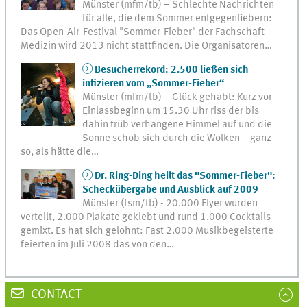
Münster (mfm/tb) – Schlechte Nachrichten
für alle, die dem Sommer entgegenfiebern:
Das Open-Air-Festival "Sommer-Fieber" der Fachschaft
Medizin wird 2013 nicht stattfinden. Die Organisatoren…
Besucherrekord: 2.500 ließen sich
infizieren vom „Sommer-Fieber“
Münster (mfm/tb) – Glück gehabt: Kurz vor
Einlassbeginn um 15.30 Uhr riss der bis
dahin trüb verhangene Himmel auf und die
Sonne schob sich durch die Wolken – ganz
so, als hätte die…
Dr. Ring-Ding heilt das "Sommer-Fieber":
Scheckübergabe und Ausblick auf 2009
Münster (fsm/tb) - 20.000 Flyer wurden
verteilt, 2.000 Plakate geklebt und rund 1.000 Cocktails
gemixt. Es hat sich gelohnt: Fast 2.000 Musikbegeisterte
feierten im Juli 2008 das von den…
CONTACT