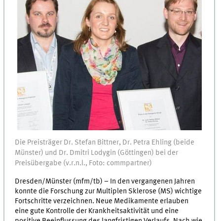
Die Preisträger Dr. Stefan Bittner, Dr. Petra Ehling (beide
Münster) und Dr. Dmitri Lodygin (Göttingen) bei der
Preisübergabe (v.r.n.l., Foto: commpartner)
Dresden/Münster (mfm/tb) – In den vergangenen Jahren
konnte die Forschung zur Multiplen Sklerose (MS) wichtige
Fortschritte verzeichnen. Neue Medikamente erlauben
eine gute Kontrolle der Krankheitsaktivität und eine
positive Beeinflussung des langfristigen Verlaufs. Nach wie