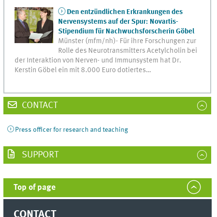
Den entzündlichen Erkrankungen des
Nervensystems auf der Spur: Novartis-
Stipendium für Nachwuchsforscherin Göbel
Münster (mfm/nh)- Für ihre Forschungen zur
Rolle des Neurotransmitters Acetylcholin bei
der Interaktion von Nerven- und Immunsystem hat Dr.
Kerstin Göbel ein mit 8.000 Euro dotiertes…
CONTACT
Press officer for research and teaching
SUPPORT
Top of page
CONTACT