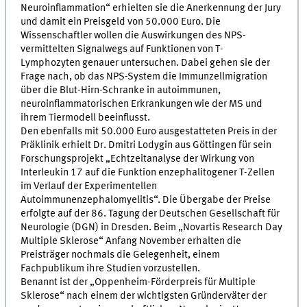
Neuroinflammation“ erhielten sie die Anerkennung der Jury
und damit ein Preisgeld von 50.000 Euro. Die
Wissenschaftler wollen die Auswirkungen des NPS-
vermittelten Signalwegs auf Funktionen von T-
Lymphozyten genauer untersuchen. Dabei gehen sie der
Frage nach, ob das NPS-System die Immunzellmigration
über die Blut-Hirn-Schranke in autoimmunen,
neuroinflammatorischen Erkrankungen wie der MS und
ihrem Tiermodell beeinflusst.
Den ebenfalls mit 50.000 Euro ausgestatteten Preis in der
Präklinik erhielt Dr. Dmitri Lodygin aus Göttingen für sein
Forschungsprojekt „Echtzeitanalyse der Wirkung von
Interleukin 17 auf die Funktion enzephalitogener T-Zellen
im Verlauf der Experimentellen
Autoimmunenzephalomyelitis“. Die Übergabe der Preise
erfolgte auf der 86. Tagung der Deutschen Gesellschaft für
Neurologie (DGN) in Dresden. Beim „Novartis Research Day
Multiple Sklerose“ Anfang November erhalten die
Preisträger nochmals die Gelegenheit, einem
Fachpublikum ihre Studien vorzustellen.
Benannt ist der „Oppenheim-Förderpreis für Multiple
Sklerose“ nach einem der wichtigsten Gründerväter der