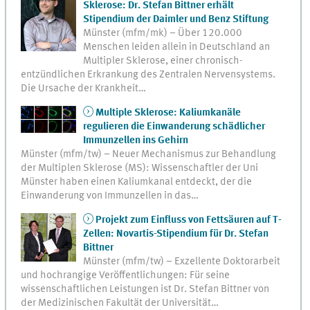
Sklerose: Dr. Stefan Bittner erhält
Stipendium der Daimler und Benz Stiftung
Münster (mfm/mk) – Über 120.000
Menschen leiden allein in Deutschland an
Multipler Sklerose, einer chronisch-
entzündlichen Erkrankung des Zentralen Nervensystems.
Die Ursache der Krankheit…
Multiple Sklerose: Kaliumkanäle
regulieren die Einwanderung schädlicher
Immunzellen ins Gehirn
Münster (mfm/tw) – Neuer Mechanismus zur Behandlung
der Multiplen Sklerose (MS): Wissenschaftler der Uni
Münster haben einen Kaliumkanal entdeckt, der die
Einwanderung von Immunzellen in das…
Projekt zum Einfluss von Fettsäuren auf T-
Zellen: Novartis-Stipendium für Dr. Stefan
Bittner
Münster (mfm/tw) – Exzellente Doktorarbeit
und hochrangige Veröffentlichungen: Für seine
wissenschaftlichen Leistungen ist Dr. Stefan Bittner von
der Medizinischen Fakultät der Universität…