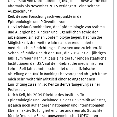
Universität von North Carolina (UNC) inne. Diese wurde nun
abermals bis November 2015 verlängert - eine seltene
Auszeichnung.
Keil, dessen Forschungsschwerpunkte in der
Epidemiologie und Prävention von
Herzkreislaufkrankheiten, der Epidemiologie von Asthma
und Allergien bei Kindern und Jugendlichen sowie der
arbeitsmedizinischen Epidemiologie liegen, hat nun die
Möglichkeit, drei weitere Jahre an der renommierten
medizinischen Einrichtung zu forschen und zu lehren. Die
School of Public Health der UNC, die 2014 ihr 75-jähriges
Jubiläum feiern kann, gilt als eine der führenden staatliche
Institutionen der USA auf dem Gebiet der medizinischen
Lehre. Seit Jahrzehnten schneidet die medizinische
Abteilung der UNC in Rankings hervorragend ab. „Ich freue
mich sehr, weiterhin Mitglied einer so angesehenen
Einrichtung zu sein“, so Keil zu der Verlängerung seiner
Professur.
Ulrich Keil, bis 2009 Direktor des Instituts für
Epidemiologie und Sozialmedizin der Universität Münster,
ist auch noch auf anderen nationalen und internationalen
Ebenen aktiv: So fungiert er unter anderem als Gutachter
für die Deutsche Forschungsgemeinschaft (DFG), den