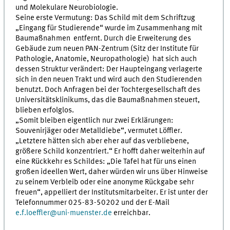
und Molekulare Neurobiologie.
Seine erste Vermutung: Das Schild mit dem Schriftzug
„Eingang für Studierende“ wurde im Zusammenhang mit
Baumaßnahmen entfernt. Durch die Erweiterung des
Gebäude zum neuen PAN-Zentrum (Sitz der Institute für
Pathologie, Anatomie, Neuropathologie) hat sich auch
dessen Struktur verändert: Der Haupteingang verlagerte
sich in den neuen Trakt und wird auch den Studierenden
benutzt. Doch Anfragen bei der Tochtergesellschaft des
Universitätsklinikums, das die Baumaßnahmen steuert,
blieben erfolglos.
„Somit bleiben eigentlich nur zwei Erklärungen:
Souvenirjäger oder Metalldiebe“, vermutet Löffler.
„Letztere hätten sich aber eher auf das verbliebene,
größere Schild konzentriert.“ Er hofft daher weiterhin auf
eine Rückkehr es Schildes: „Die Tafel hat für uns einen
großen ideellen Wert, daher würden wir uns über Hinweise
zu seinem Verbleib oder eine anonyme Rückgabe sehr
freuen“, appelliert der Institutsmitarbeiter. Er ist unter der
Telefonnummer 025-83-50202 und der E-Mail
e.f.loeffler
@
uni-muenster.de
erreichbar.