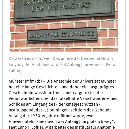
Da waren es noch zwei: Das untere der beiden Tafeln am
Eingang der Anatomie wird seit Anfang Juni vermisst (Foto:
Löffler)
Münster (mfm/tb) – Die Anatomie der Universität Münster
hat eine lange Geschichte – und daher ein ausgeprägtes
Geschichtsbewusstein. Umso mehr ärgern sich die
Verantwortlichen über das rätselhafte Verschwinden eines
Schildes am Eingang des - denkmalgeschützten -
Institutsgebäudes. „Dort hingen, seitdem das Gebäude
Anfang der 1950-er Jahre eröffnet wurde, zwei
Hinweistafeln. Eine davon war Anfang Juni plötzlich weg“,
sagt Enno F. Löffler, Mitarbeiter des Instituts für Anatomie