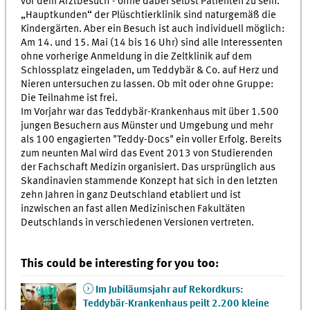
vor dem Arztbesuch - ohne dabei selbst Patienten zu sein.
„Hauptkunden“ der Plüschtierklinik sind naturgemäß die
Kindergärten. Aber ein Besuch ist auch individuell möglich:
Am 14. und 15. Mai (14 bis 16 Uhr) sind alle Interessenten
ohne vorherige Anmeldung in die Zeltklinik auf dem
Schlossplatz eingeladen, um Teddybär & Co. auf Herz und
Nieren untersuchen zu lassen. Ob mit oder ohne Gruppe:
Die Teilnahme ist frei.
Im Vorjahr war das Teddybär-Krankenhaus mit über 1.500
jungen Besuchern aus Münster und Umgebung und mehr
als 100 engagierten "Teddy-Docs" ein voller Erfolg. Bereits
zum neunten Mal wird das Event 2013 von Studierenden
der Fachschaft Medizin organisiert. Das ursprünglich aus
Skandinavien stammende Konzept hat sich in den letzten
zehn Jahren in ganz Deutschland etabliert und ist
inzwischen an fast allen Medizinischen Fakultäten
Deutschlands in verschiedenen Versionen vertreten.
This could be interesting for you too:
Im Jubiläumsjahr auf Rekordkurs:
Teddybär-Krankenhaus peilt 2.200 kleine