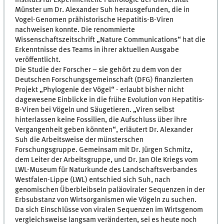
Münster um Dr. Alexander Suh herausgefunden, die in
Vogel-Genomen prähistorische Hepatitis-B-Viren
nachweisen konnte. Die renommierte
Wissenschaftszeitschrift „Nature Communications“ hat die
Erkenntnisse des Teams in ihrer aktuellen Ausgabe
veröffentlicht.
Die Studie der Forscher – sie gehört zu dem von der
Deutschen Forschungsgemeinschaft (DFG) finanzierten
Projekt „Phylogenie der Vögel“ - erlaubt bisher nicht
dagewesene Einblicke in die frühe Evolution von Hepatitis-
B-Viren bei Vögeln und Säugetieren. „Viren selbst
hinterlassen keine Fossilien, die Aufschluss über ihre
Vergangenheit geben könnten“, erläutert Dr. Alexander
Suh die Arbeitsweise der münsterschen
Forschungsgruppe. Gemeinsam mit Dr. Jürgen Schmitz,
dem Leiter der Arbeitsgruppe, und Dr. Jan Ole Kriegs vom
LWL-Museum für Naturkunde des Landschaftsverbandes
Westfalen-Lippe (LWL) entschied sich Suh, nach
genomischen Überbleibseln paläoviraler Sequenzen in der
Erbsubstanz von Wirtsorganismen wie Vögeln zu suchen.
Da sich Einschlüsse von viralen Sequenzen im Wirtsgenom
vergleichsweise langsam veränderten, sei es heute noch