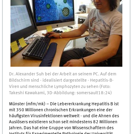
Dr. Alexander Suh bei der Arbeit an seinem PC. Auf dem
Bildschirm sind - idealisiert dargestellte - Hepatitis-B-
Viren und menschliche Lymphozyten zu sehen (Foto:
Takeshi Kawakami, 3D-Abbildung: somersault18:24)
Münster (mfm/mk) – Die Lebererkrankung Hepatitis B ist
mit 350 Millionen chronischen Erkrankungen eine der
häufigsten Virusinfektionen weltweit - und die Ahnen des
Auslösers existieren schon seit mindestens 82 Millionen
Jahren. Das hat eine Gruppe von Wissenschaftlern des
Instituts für Experimentelle Pathologie der Universität