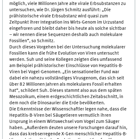
möglich, viele Millionen Jahre alte virale Erbsubstanzen zu
untersuchen, wie Dr. Jürgen Schmitz ausführt: „Die
prähistorische virale Erbsubstanz wird quasi zum
Zeitpunkt ihrer Integration ins Wirts-Genom im Urzustand
eingefroren und bleibt daher bis heute als solche sichtbar
– wir nennen diese Sequenzen deshalb auch molekulare
Fossilien“, so Schmitz.
Durch dieses Vorgehen bei der Untersuchung molekularer
Fossilien kann die frühe Evolution von Viren untersucht
werden. Suh und seine Kollegen zeigten dies umfassend
am Beispiel prähistorischer Einschlüsse von Hepatitis-B-
Viren bei Vogel-Genomen. „Ein sensationeller Fund war
dabei ein nahezu vollständiges Virusgenom, das sich seit
über 82 Millionen Jahren als molekulares Fossil erhalten
hat“, schildert Suh. Dieses stammt also aus dem späten
Mesozoikum, einem erdgeschichtlichen Zeitabschnitt, in
dem noch die Dinosaurier die Erde bevölkerten.
Die Erkenntnisse der Wissenschaftler legen nahe, dass die
Hepatitis-B-Viren bei Säugetieren vermutlich ihren
Ursprung in einem Wirtswechsel vom Vogel zum Säuger
haben. „Außerdem deuten unsere Forschungen darauf hin,
dass das krebserregende X-Gen menschlicher Hepatitis-B-