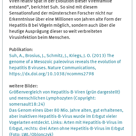
Viren relativ spät in der Evolution dieser Virenfamilie
entstand“, berichtet Suh. So sind mit diesem
Sensationsfund der münsterschen Forscher nicht nur
Erkenntnisse über eine Millionen von Jahren alte Form der
Hepatitis B bei Vögeln möglich, sondern auch über die
heutige Ausprägung dieser so weit verbreiteten
Virusinfektion beim Menschen.
Publikation:
Suh, A., Brosius, J., Schmitz, J., Kriegs, J. O. (2013) The
genome of a Mesozoic paleovirus reveals the evolution of
hepatitis B viruses. Nature Communications,
https://dx.doi.org/10.1038/ncomms2798
weitere Bilder:
Größenvergleich von Hepatitis-B-Viren (grün dargestellt)
und menschlichen Lymphozyten (Copyright:
somersault18:24)
Das Genom eines über 80 Mio. Jahre alten, gut erhaltenen,
aber inaktiven Hepatitis-B-Virus wurde im Erbgut vieler
Vogelarten entdeckt. Links: Arten mit Hepatitis-B-Virus im
Erbgut, rechts: drei Arten ohne Hepetitis-B-Virus im Erbgut
(Foto: LWL/Oblonczyk)