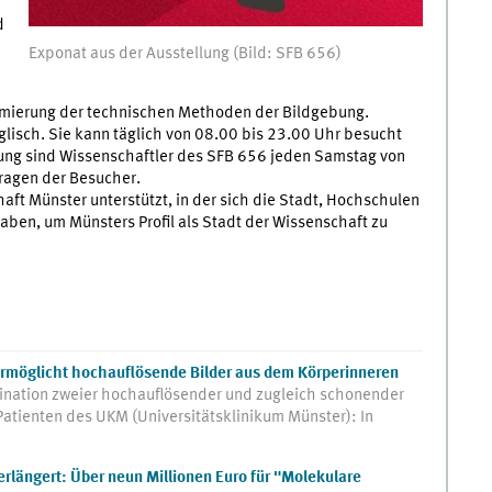
d
Exponat aus der Ausstellung (Bild: SFB 656)
ptimierung der technischen Methoden der Bildgebung.
glisch. Sie kann täglich von 08.00 bis 23.00 Uhr besucht
ellung sind Wissenschaftler des SFB 656 jeden Samstag von
Fragen der Besucher.
haft Münster unterstützt, in der sich die Stadt, Hochschulen
ben, um Münsters Profil als Stadt der Wissenschaft zu
möglicht hochauflösende Bilder aus dem Körperinneren
ination zweier hochauflösender und zugleich schonender
 Patienten des UKM (Universitätsklinikum Münster): In
längert: Über neun Millionen Euro für "Molekulare