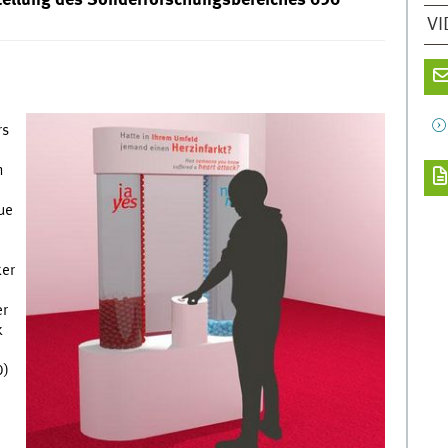
VI
rs
h
ue
ker
er
k
0)