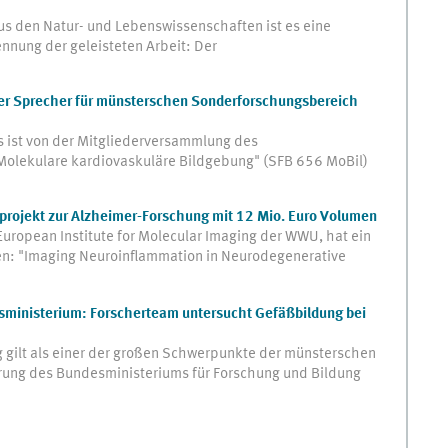
us den Natur- und Lebenswissenschaften ist es eine
nnung der geleisteten Arbeit: Der
uer Sprecher für münsterschen Sonderforschungsbereich
rs ist von der Mitgliederversammlung des
olekulare kardiovaskuläre Bildgebung" (SFB 656 MoBil)
projekt zur Alzheimer-Forschung mit 12 Mio. Euro Volumen
European Institute for Molecular Imaging der WWU, hat ein
n: "Imaging Neuroinflammation in Neurodegenerative
ministerium: Forscherteam untersucht Gefäßbildung bei
 gilt als einer der großen Schwerpunkte der münsterschen
rung des Bundesministeriums für Forschung und Bildung