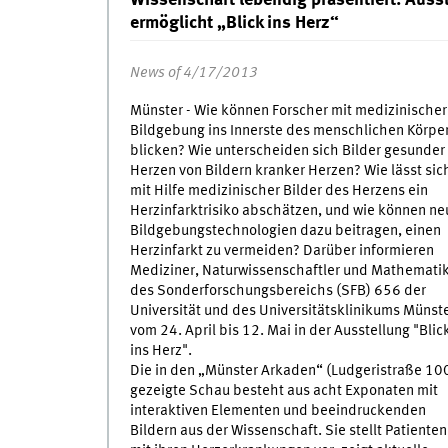
ermöglicht „Blick ins Herz“
News of 4/17/2013
Münster - Wie können Forscher mit medizinischer
Bildgebung ins Innerste des menschlichen Körpe
blicken? Wie unterscheiden sich Bilder gesunder
Herzen von Bildern kranker Herzen? Wie lässt sic
mit Hilfe medizinischer Bilder des Herzens ein
Herzinfarktrisiko abschätzen, und wie können ne
Bildgebungstechnologien dazu beitragen, einen
Herzinfarkt zu vermeiden? Darüber informieren
Mediziner, Naturwissenschaftler und Mathemati
des Sonderforschungsbereichs (SFB) 656 der
Universität und des Universitätsklinikums Münst
vom 24. April bis 12. Mai in der Ausstellung "Blic
ins Herz".
Die in den „Münster Arkaden“ (Ludgeristraße 10
gezeigte Schau besteht aus acht Exponaten mit
interaktiven Elementen und beeindruckenden
Bildern aus der Wissenschaft. Sie stellt Patienten