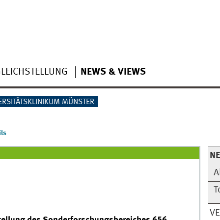
LEICHSTELLUNG
NEWS & VIEWS
ERSITÄTSKLINIKUM MÜNSTER
ls
N
A
T
V
stellung des Sonderforschungsbereiches 656