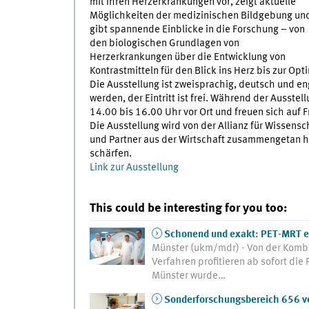
mit ihren Herzerkrankungen vor, zeigt aktuelle
Möglichkeiten der medizinischen Bildgebung un
gibt spannende Einblicke in die Forschung – von
den biologischen Grundlagen von
Herzerkrankungen über die Entwicklung von
Kontrastmitteln für den Blick ins Herz bis zur O
Die Ausstellung ist zweisprachig, deutsch und en
werden, der Eintritt ist frei. Während der Ausst
14.00 bis 16.00 Uhr vor Ort und freuen sich auf 
Die Ausstellung wird von der Allianz für Wissensc
und Partner aus der Wirtschaft zusammengetan ha
schärfen.
Link zur Ausstellung
This could be interesting for you too:
Schonend und exakt: PET-MRT er
Münster (ukm/mdr) - Von der Komb
Verfahren profitieren ab sofort die
Münster wurde…
Sonderforschungsbereich 656 ver