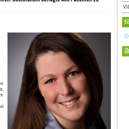
VI
en
t,
ch
it