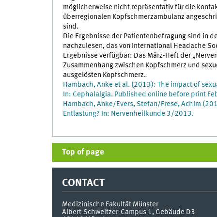
möglicherweise nicht repräsentativ für die konta
überregionalen Kopfschmerzambulanz angeschri
sind.
Die Ergebnisse der Patientenbefragung sind in d
nachzulesen, das von International Headache Soci
Ergebnisse verfügbar: Das März-Heft der „Nerven
Zusammenhang zwischen Kopfschmerz und sexuelle
ausgelösten Kopfschmerz.
Hambach, Anke et al. (2013): The impact of sexua
In: Cephalalgia. Published online before print F
Hambach, Anke/Evers, Stefan/Frese, Achim (2013
Entlastung? In: Nervenheilkunde 3/2013.
Top of page
CONTACT
Medizinische Fakultät Münster
Albert-Schweitzer-Campus 1, Gebäude D3