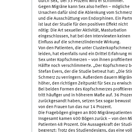
durch Sex, bei 33 Prozent wird er schlimmer.“
Gegen Migräne kann Sex also helfen – mögliche
Ursachen dafür sind die Ablenkung vom Schmerz
und die Ausschüttung von Endorphinen. Ein Partn
ist laut der Studie für den positiven Effekt nicht
nötig: Die Art sexueller Aktivität, Masturbation
eingeschlossen, hat bei den Interviewten keinen
Einfluss auf die schmerzlindernde Wirkung.
Von den Patienten, die unter Clusterkopfschmerz
leiden, hat ebenfalls rund ein Drittel Erfahrung m
Sex unter Kopfschmerzen – von ihnen profitierte
Hälfte noch verschlimmerte. „Der Kopfschmerz bei 
Stefan Evers, der die Studie betreut hat: „Die St
Schmerz zu verringern. Außerdem dauern Migräne
höher, den richtigen Zeitpunkt für Sex zu erwisch
Bei beiden Formen des Kopfschmerzes profitieren
tritt häufiger und in höherem Maße auf. 36 Proz
zurückgesandt haben, setzen Sex sogar bewusst 
von den Frauen tun das nur 14 Prozent.
Die Fragebögen gingen an 800 Migränepatienten
Insgesamt kamen 400 Bögen zurück – von den Mig
Patienten 48 Prozent. Die Aussagekraft der Stud
begrenzt: Trotz des Studiendesigns, das eine vol