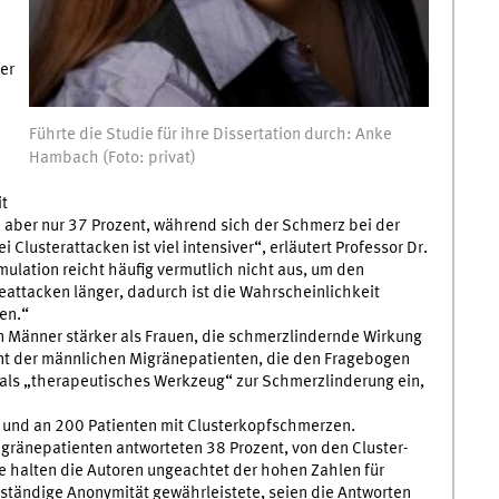
er
Führte die Studie für ihre Dissertation durch: Anke
Hambach (Foto: privat)
it
n aber nur 37 Prozent, während sich der Schmerz bei der
Clusterattacken ist viel intensiver“, erläutert Professor Dr.
imulation reicht häufig vermutlich nicht aus, um den
attacken länger, dadurch ist die Wahrscheinlichkeit
en.“
 Männer stärker als Frauen, die schmerzlindernde Wirkung
ent der männlichen Migränepatienten, die den Fragebogen
als „therapeutisches Werkzeug“ zur Schmerzlinderung ein,
 und an 200 Patienten mit Clusterkopfschmerzen.
ränepatienten antworteten 38 Prozent, von den Cluster-
ie halten die Autoren ungeachtet der hohen Zahlen für
lständige Anonymität gewährleistete, seien die Antworten