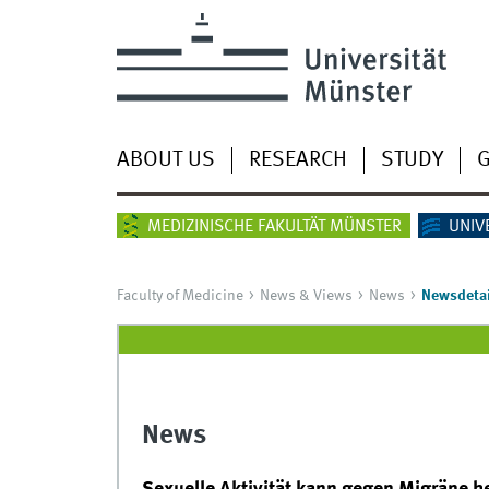
ABOUT US
RESEARCH
STUDY
G
MEDIZINISCHE FAKULTÄT MÜNSTER
UNIV
Faculty of Medicine
News & Views
News
Newsdetai
News
Sexuelle Aktivität kann gegen Migräne h