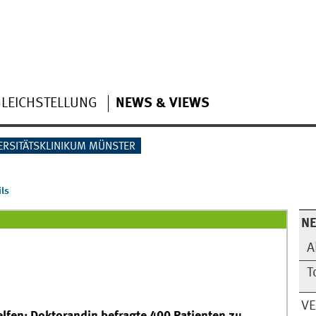
LEICHSTELLUNG
NEWS & VIEWS
ERSITÄTSKLINIKUM MÜNSTER
ls
N
A
T
V
elfen: Doktorandin befragte 400 Patienten zu