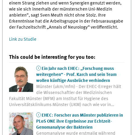
einem Strang ziehen und wenn Synergien genutzt werden,
wie sie sich innerhalb der münsterschen Uni-Medizin
anbieten“, sagt Sven Meuth nicht ohne Stolz. Ihre
Erkenntnisse hat die Arbeitsgruppe in der Februarausgabe
der Fachzeitschrift „Annals of Neurology“ veröffentlicht.
Link zu Studie
This could be interesting for you too:
Ein Jahr nach EHEC: „Forschung muss
weitergehen“ - Prof. Karch und sein Team
wollen künftige Ausbrüche verhindern
Münster (ukm/mfm) - Der EHEC-Erreger hält
die Wissenschaftler der Medizinischen
Fakultät Münster (MFM) am Institut für Hygiene des
Universitätsklinikums Münster (UKM) nach wie vor in…
EHEC: Forscher aus Münster publizieren in
PLoS ONE ihre Ergebnisse zur Echtzeit-
Genomanalyse der Bakterien
Genomanalyse wurde erstmalig während