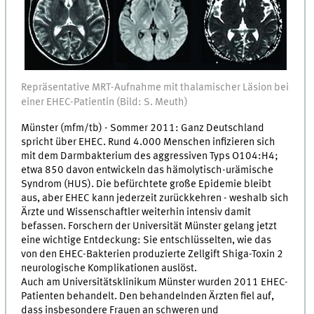
Repräsentative MRT-Aufnahme mit thalamischer Läsion bei
einer EHEC-Patientin (Bild: S. Meuth)
Münster (mfm/tb) - Sommer 2011: Ganz Deutschland
spricht über EHEC. Rund 4.000 Menschen infizieren sich
mit dem Darmbakterium des aggressiven Typs O104:H4;
etwa 850 davon entwickeln das hämolytisch-urämische
Syndrom (HUS). Die befürchtete große Epidemie bleibt
aus, aber EHEC kann jederzeit zurückkehren - weshalb sich
Ärzte und Wissenschaftler weiterhin intensiv damit
befassen. Forschern der Universität Münster gelang jetzt
eine wichtige Entdeckung: Sie entschlüsselten, wie das
von den EHEC-Bakterien produzierte Zellgift Shiga-Toxin 2
neurologische Komplikationen auslöst.
Auch am Universitätsklinikum Münster wurden 2011 EHEC-
Patienten behandelt. Den behandelnden Ärzten fiel auf,
dass insbesondere Frauen an schweren und