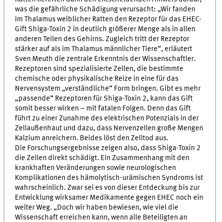
was die gefährliche Schädigung verursacht: „Wir fanden
im Thalamus weiblicher Ratten den Rezeptor für das EHEC-
Gift Shiga-Toxin 2 in deutlich größerer Menge als in allen
anderen Teilen des Gehirns. Zugleich tritt der Rezeptor
stärker auf als im Thalamus männlicher Tiere“, erläutert
Sven Meuth die zentrale Erkenntnis der Wissenschaftler.
Rezeptoren sind spezialisierte Zellen, die bestimmte
chemische oder physikalische Reize in eine für das
Nervensystem „verständliche“ Form bringen. Gibt es mehr
„passende“ Rezeptoren für Shiga-Toxin 2, kann das Gift
somit besser wirken – mit fatalen Folgen. Denn das Gift
führt zu einer Zunahme des elektrischen Potenzials in der
Zellaußenhaut und dazu, dass Nervenzellen große Mengen
Kalzium anreichern. Beides löst den Zelltod aus.
Die Forschungsergebnisse zeigen also, dass Shiga-Toxin 2
die Zellen direkt schädigt. Ein Zusammenhang mit den
krankhaften Veränderungen sowie neurologischen
Komplikationen des hämolytisch-urämischen Syndroms ist
wahrscheinlich. Zwar sei es von dieser Entdeckung bis zur
Entwicklung wirksamer Medikamente gegen EHEC noch ein
weiter Weg. „Doch wir haben bewiesen, wie viel die
Wissenschaft erreichen kann, wenn alle Beteiligten an