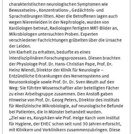
charakteristischen neurologischen Symptomen wie
Bewusstseins-, Konzentrations-, Gedächtnis- und
Sprachstörungen litten. Aber die Betroffenen lagen auch
wegen Nierenleiden in der Nephrologie, wurden von
Kardiologen betreut, Radiologen fertigten MRT-Bilder an,
Mikrobiologen untersuchten Proben. Experten
verschiedener Fachrichtungen grübelten über die Ursache
der Leiden.
Um Klarheit zu erhalten, bedurfte es eines
interdisziplinären Forschungsprozesses. Diesen brachten
der Physiologe Prof. Dr. Hans-Christian Pape, Prof. Dr.
Heinz Wiendl, Direktor der Klinik für Neurologie –
Entzündliche Erkrankungen des Nervensystems und
Neuroonkologie sowie Prof. Dr. Dr. Sven Meuth auf den
Weg: Sie führten Wissenschaftler aller beteiligten Fächer
zu einer Arbeitsgruppe zusammen. Den Anstoß gaben
Hinweise von Prof. Dr. Georg Peters, Direktor des Instituts
für Medizinische Mikrobiologie, auf neurologische Befunde
bei Patienten, die in Münster behandelt wurden.
„Ziel war es, Koryphäen wie Prof. Helge Karch vom Institut
für Hygiene, der EHEC schon seit rund 30 Jahren erforscht,
mit Klinikern und Vorklinikern zusammenzubringen. Diese