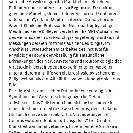
sahen die Auswirkungen der Krankheit am einzelnen
Patienten und konnten schon zu Beginn der Erkrankung
geeignete Modellsysteme etablieren, um das Problem zu
untersuchen“, erklärt Meuth, Leitender Oberarzt in der
Wiendl-Klinik und Professor für Neuropathophysiologie.
Meuth und seine Kollegen verglichen die MRT-Aufnahmen
des Gehirns, die in der Radiologie angefertigt wurden, mit
Messungen der Gehirnströme aus der Neurologie: Im
Anschluss untersuchten Mitarbeiter des Instituts für
Physiologie I sowie der Abteilung für entzündliche
Erkrankungen des Nervensystems und Neuroonkologie das
Virustoxin in verschiedenen experimentellen Modellen,
unter anderem mithilfe von elektrophysiologischen und
Zellgewebsanalysen. Allmählich vervollständigte sich das
Bild.
Es zeigte sich, dass sieben Patientinnen neurologische
Symptome und Gewebeschädigungen im Gehirn
aufwiesen. „Das Zellsterben fand sich insbesondere in
einem bestimmten Teil des Zwischenhirns, dem Thalamus.
Und auch einige der krankhaften Veränderungen des
Gehirns wurden offenbar dort ausgelöst.“ Der Ort der
Krankheit war damit gefunden. Experimentelle Studien an
Ratten lieferten dann den entscheidenden Hinweis darauf,