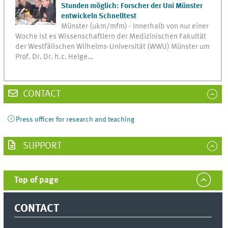
Stunden möglich: Forscher der Uni Münster
entwickeln Schnelltest
Münster (ukm/mfm) - Innerhalb von nur einer
Woche ist es Wissenschaftlern der Medizinischen Fakultät
der Westfälischen Wilhelms-Universität (WWU) Münster um
Prof. Dr. Dr. h.c. Helge…
CONTACT
Press officer for research and teaching
SUPPORT
Top of page
CONTACT