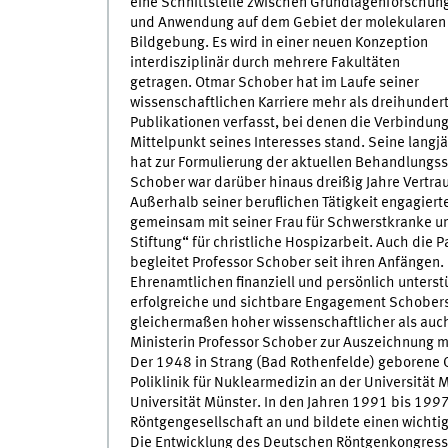
eine Schnittstelle zwischen Grundlagenforschun
und Anwendung auf dem Gebiet der molekularen
Bildgebung. Es wird in einer neuen Konzeption
interdisziplinär durch mehrere Fakultäten
getragen. Otmar Schober hat im Laufe seiner
wissenschaftlichen Karriere mehr als dreihunder
Publikationen verfasst, bei denen die Verbindu
Mittelpunkt seines Interesses stand. Seine langj
hat zur Formulierung der aktuellen Behandlungsst
Schober war darüber hinaus dreißig Jahre Vertra
Außerhalb seiner beruflichen Tätigkeit engagier
gemeinsam mit seiner Frau für Schwerstkranke u
Stiftung“ für christliche Hospizarbeit. Auch die 
begleitet Professor Schober seit ihren Anfängen.
Ehrenamtlichen finanziell und persönlich unterst
erfolgreiche und sichtbare Engagement Schobers 
gleichermaßen hoher wissenschaftlicher als auch
Ministerin Professor Schober zur Auszeichnung m
Der 1948 in Strang (Bad Rothenfelde) geborene O
Poliklinik für Nuklearmedizin an der Universität
Universität Münster. In den Jahren 1991 bis 199
Röntgengesellschaft an und bildete einen wicht
Die Entwicklung des Deutschen Röntgenkongress