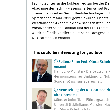
Fachgutachter für die Nuklearmedizin bei der D
Akademie der Technikwissenschaften gehört Prof
Themennetzwerkes Gesundheitstechnologie und 
Sprecher er im Mai 2011 gewählt wurde. Ebenfall
Westfälischen Akademie der Wissenschaften und 
Vorsitzender seiner Fakultät und der Ethikkomm
wurde er für die Verdienste um seine Fachgesell
Nuklearmedizin ernannt.
This could be interesting for you too:
Seltene Ehre: Prof. Otmar Schob
ernannt
Hamburg/Münster - Die Deutsche Rö
der münsterschen Uniklinik für Nu
Sonderfo1rschungsbereichs…
Neue Leitung der Nuklearmedizin
Direktorenamt
Münster (mfm/tb) – Führungswechse
Universitätsklinikums Münster: Na
Dr. Otmar Schober ist seit…