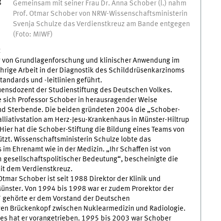
g
Gemeinsam mit seiner Frau Dr. Anna Schober (l.) nahm
Prof. Otmar Schober von NRW-Wissenschaftsministerin
Svenja Schulze das Verdienstkreuz am Bande entgegen
(Foto: MIWF)
t
ng von Grundlagenforschung und klinischer Anwendung im
ährige Arbeit in der Diagnostik des Schilddrüsenkarzinoms
andards und -leitlinien geführt.
uensdozent der Studienstiftung des Deutschen Volkes.
te sich Professor Schober in herausragender Weise
nd Sterbende. Die beiden gründeten 2004 die „Schober-
Palliativstation am Herz-Jesu-Krankenhaus in Münster-Hiltrup
 Hier hat die Schober-Stiftung die Bildung eines Teams von
ützt. Wissenschaftsministerin Schulze lobte das
im Ehrenamt wie in der Medizin. „Ihr Schaffen ist von
 gesellschaftspolitischer Bedeutung“, bescheinigte die
it dem Verdienstkreuz.
tmar Schober ist seit 1988 Direktor der Klinik und
 Münster. Von 1994 bis 1998 war er zudem Prorektor der
7 gehörte er dem Vorstand der Deutschen
igen Brückenkopf zwischen Nuklearmedizin und Radiologie.
es hat er vorangetrieben. 1995 bis 2003 war Schober