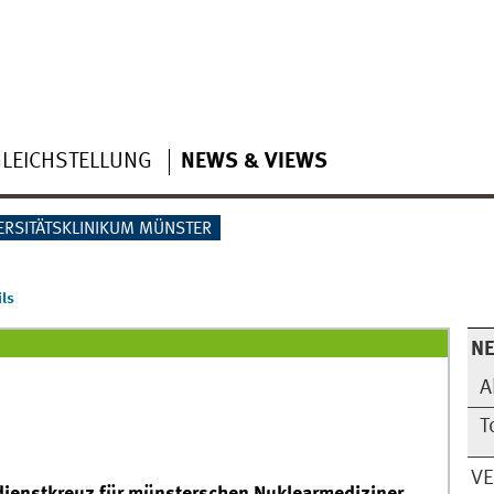
LEICHSTELLUNG
NEWS & VIEWS
ERSITÄTSKLINIKUM MÜNSTER
ls
N
A
T
V
ienstkreuz für münsterschen Nuklearmediziner