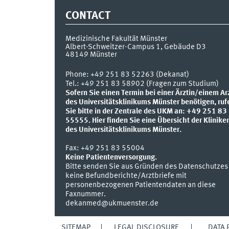
CONTACT
Medizinische Fakultät Münster
Albert-Schweitzer-Campus 1, Gebäude D3
48149
Münster
Phone:
+49 251 83 52263 (Dekanat)
Tel.: +49 251 83 58902 (Fragen zum Studium)
Sofern Sie einen Termin bei einer Ärztin/einem Ar
des Universitätsklinikums Münster benötigen, ruf
Sie bitte in der Zentrale des UKM an: +49 251 83
55555.
Hier finden Sie eine Übersicht der Klinike
des Universitätsklinikums Münster.
Fax:
+49 251 83 55004
Keine Patientenversorgung.
Bitte senden Sie aus Gründen des Datenschutzes
keine Befundberichte/Arztbriefe mit
personenbezogenen Patientendaten an diese
Faxnummer.
dekanmed@ukmuenster.de
SITEMAP
LEGAL DISCLOSURE
DATA 