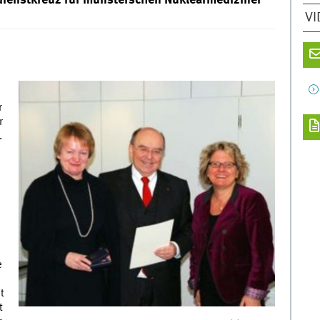
VI
r
r
.
e
t
t