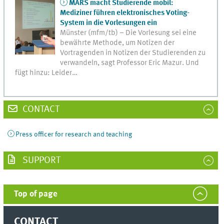
MARS macht Studierende mobil:
Mediziner führen elektronisches Voting-
System in die Vorlesungen ein
Münster (mfm/tb) – Die Vorlesung sei eine
bewährte Methode, um Notizen der
Vortragenden in Notizen der Studierenden zu
verwandeln, sagt Professor Eric Mazur. Und
fügt hinzu: Leider…
CONTACT
Press officer for research and teaching
SUPPORT
Top of page
CONTACT