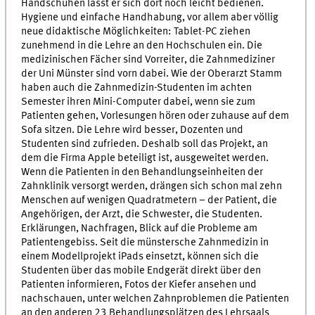
Handschuhen lässt er sich dort noch leicht bedienen.
Hygiene und einfache Handhabung, vor allem aber völlig
neue didaktische Möglichkeiten: Tablet-PC ziehen
zunehmend in die Lehre an den Hochschulen ein. Die
medizinischen Fächer sind Vorreiter, die Zahnmediziner
der Uni Münster sind vorn dabei. Wie der Oberarzt Stamm
haben auch die Zahnmedizin-Studenten im achten
Semester ihren Mini-Computer dabei, wenn sie zum
Patienten gehen, Vorlesungen hören oder zuhause auf dem
Sofa sitzen. Die Lehre wird besser, Dozenten und
Studenten sind zufrieden. Deshalb soll das Projekt, an
dem die Firma Apple beteiligt ist, ausgeweitet werden.
Wenn die Patienten in den Behandlungseinheiten der
Zahnklinik versorgt werden, drängen sich schon mal zehn
Menschen auf wenigen Quadratmetern – der Patient, die
Angehörigen, der Arzt, die Schwester, die Studenten.
Erklärungen, Nachfragen, Blick auf die Probleme am
Patientengebiss. Seit die münstersche Zahnmedizin in
einem Modellprojekt iPads einsetzt, können sich die
Studenten über das mobile Endgerät direkt über den
Patienten informieren, Fotos der Kiefer ansehen und
nachschauen, unter welchen Zahnproblemen die Patienten
an den anderen 23 Behandlungsplätzen des Lehrsaals