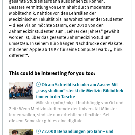
gesamte Studienlaufbahn ausdehnen zu können.
Bessere Vermittlung von Lerninhalt durch modernste
Mobiltechnik, nahtlos von den Lehrsälen der
Medizinischen Fakultät bis ins Wohnzimmer der Studenten
– diese Vision möchte Stamm, der 2010 von den
Zahnmedizinstudenten zum „Lehrer des Jahres“ gewählt
worden ist, über das gesamte Zahnmedizin-Studium
umsetzen. In seinem Büro hängen Nachdrucke der Plakate,
mit denen Apple ab 1997 für seine Computer warb: „Think
different“.
This could be interesting for you too:
Ob am Schreibtisch oder am Aasee: Mit
„easystudium“ steckt die Medizin-Bibliothek
immer in der Tasche
Münster (mfm/mk) - Unabhängig von Ort und
Zeit: Wenn Medizinstudierende der Universität Münster
lernen wollen, sind sie nun erheblicher flexibler. Seit
diesem Semester gibt es eine digitale…
72.000 Behandlungen pro Jahr – und