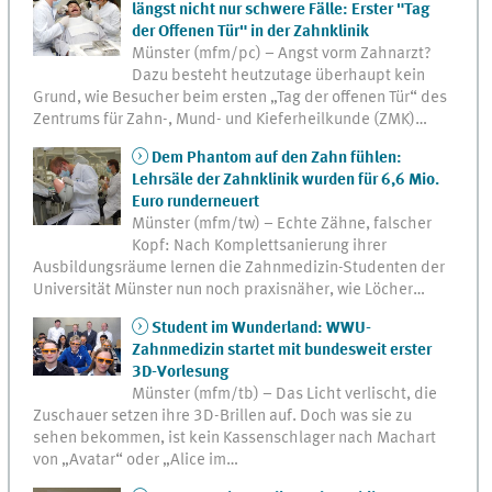
längst nicht nur schwere Fälle: Erster "Tag
der Offenen Tür" in der Zahnklinik
Münster (mfm/pc) – Angst vorm Zahnarzt?
Dazu besteht heutzutage überhaupt kein
Grund, wie Besucher beim ersten „Tag der offenen Tür“ des
Zentrums für Zahn-, Mund- und Kieferheilkunde (ZMK)…
Dem Phantom auf den Zahn fühlen:
Lehrsäle der Zahnklinik wurden für 6,6 Mio.
Euro runderneuert
Münster (mfm/tw) – Echte Zähne, falscher
Kopf: Nach Komplettsanierung ihrer
Ausbildungsräume lernen die Zahnmedizin-Studenten der
Universität Münster nun noch praxisnäher, wie Löcher…
Student im Wunderland: WWU-
Zahnmedizin startet mit bundesweit erster
3D-Vorlesung
Münster (mfm/tb) – Das Licht verlischt, die
Zuschauer setzen ihre 3D-Brillen auf. Doch was sie zu
sehen bekommen, ist kein Kassenschlager nach Machart
von „Avatar“ oder „Alice im…