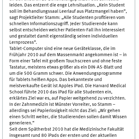
leiden. Das entzerrt die enge Lehrsituation. „Kein Student
soll im Behandlungssaal Leerlauf aus Platzmangel haben“,
sagt Projektleiter Stamm: „Alle Studenten profitieren vom
schnellen Informationszugriff. Jeder Studierende kann
selbst entscheiden welcher Patienten-Fall ihn interessiert
und gestaltet damit eigenständig seinen individuellen
Lernprozess“.
Tablet-Computer sind eine neue Geräteklasse, die im
Frühjahr 2010 auf dem Massenmarkt angekommen ist – in
Form einer Tafel mit großem Touchscreen und ohne feste
Tastatur, meistens etwas größer als ein DIN-A5-Blatt und
um die 500 Gramm schwer. Die Anwendungsprogramme
für Tablets heißen Apps. Das bekannteste und
meistverkaufte Gerät ist Apples iPad. Die Harvard Medical
School führte 2010 das iPad für alle Studenten ein,
erklärtes Ziel war es, auf Papier weitgehend zu verzichten.
In der Zahnmedizin ist Münster Vorreiter, so Stamm –
allerdings sei Papierlosigkeit nicht das Ziel: „Wir gehen
einen Schritt weiter, die Studierenden sollen damit Wissen
generieren.“
Seit dem Spätherbst 2010 hat die Medizinische Fakultät
insgesamt rund 80 iPads der ersten und der aktuellen