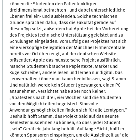
können die Studenten den Patientenkörper
dreidimensional betrachten - und dabei unterschiedliche
Ebenen frei ein- und ausblenden. Solche technischen
Gründe sprachen dafür, dass die Fakultät gerade auf
diesen Typ setzt, außerdem hat Apple bei der Vorbereitung
des Projektes technische Unterstützung geleistet und zu
Schulungen eingeladen. Vom Erfolg des Projektes hat sich
eine vierköpfige Delegation der Münchner Firmenzentrale
bereits vor Ort überzeugt, auf der deutschen Website
präsentiert Apple das münstersche Projekt ausführlich.
Manche Studenten brauchen Papiertexte, Marker und
Kugelschreiber, andere lesen und lernen nur digital. Das
Lernverhalten könne man kaum beeinflussen, sagt Stamm.
Und natürlich werde kein Student gezwungen, einen PC
anzunehmen. Verzichtet habe aber noch keiner:
„Spätestens nach drei, vier Wochen sind die Studenten
von den Möglichkeiten begeistert. Sinnvolle
Anwendungsmöglichkeiten finden sich für alle Lerntypen.“
Deshalb hofft Stamm, das Projekt bald auf das neunte
Semester ausdehnen zu können, so dass jeder Student
„sein“ Gerät ein Jahr lang behält. Auf lange Sicht, hofft er,
könnten Sponsoren einspringen, um die Ausleihzeit auf die