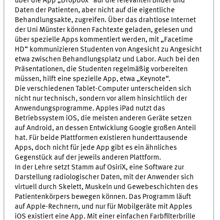
über die App „Dropbox“ auf die relevanten Bilder und
Daten der Patienten, aber nicht auf die eigentliche
Behandlungsakte, zugreifen. Über das drahtlose Internet
der Uni Münster können Fachtexte geladen, gelesen und
über spezielle Apps kommentiert werden, mit „Facetime
HD“ kommunizieren Studenten von Angesicht zu Angesicht
etwa zwischen Behandlungsplatz und Labor. Auch bei den
Präsentationen, die Studenten regelmäßig vorbereiten
müssen, hilft eine spezielle App, etwa „Keynote“.
Die verschiedenen Tablet-Computer unterscheiden sich
nicht nur technisch, sondern vor allem hinsichtlich der
Anwendungsprogramme. Apples iPad nutzt das
Betriebssystem iOS, die meisten anderen Geräte setzen
auf Android, an dessen Entwicklung Google großen Anteil
hat. Für beide Plattformen existieren hunderttausende
Apps, doch nicht für jede App gibt es ein ähnliches
Gegenstück auf der jeweils anderen Plattform.
In der Lehre setzt Stamm auf OsiriX, eine Software zur
Darstellung radiologischer Daten, mit der Anwender sich
virtuell durch Skelett, Muskeln und Gewebeschichten des
Patientenkörpers bewegen können. Das Programm läuft
auf Apple-Rechnern, und nur für Mobilgeräte mit Apples
iOS existiert eine App. Mit einer einfachen Farbfilterbrille