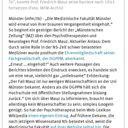
T4", konnte Prof. Friedrich Mauz seine Karriere nach 1945
fortsetzen (Foto: MFM-Archiv)
Münster (mfm/tb) - „Die Medizinische Fakultät Münster
wird erneut von ihrer braunen Vergangenheit eingeholt.“
So beginnt ein gestriger Bericht der „Münsterschen
Zeitung“ (MZ) über den Psychotherapeuten und
Neurologen Prof. Friedrich Mauz. Aktueller Anlass: Dem
durch seine Rolle in der NS-Zeit schwer belasteten
Mediziner wurde posthum die
Ehrenmitgliedschaft seiner
Fachgesellschaft, der DGPPM, aberkannt.
„Erneut … eingeholt?" Auch weitere Passagen des
Berichtes könnten den Eindruck erwecken, es handele sich
um eine neue, vielleicht gar „unliebsame“ Entdeckung:
„Der Fall Mauz ist nur wenigen Wissenschaftlern an der Uni
Münster bekannt. Anders als die DGPPN hält sich die
Hochschule mit öffentlichen Stellungnahmen bislang
zurück.“ Um sich über Mauz zu informieren, braucht man
allerdings kein Wissenschaftler zu sein; simples Googeln
genügt: So hat der Psychotherapeut beim Web-Lexikon
Wikipedia
einen eigenen Eintrag
. Auf frühere Dekane, die
nach jetzigem Wissensstand NS-belastet sind, weist die
Medizinische Fakultät
auf ihrer Website selbst hin
. Die