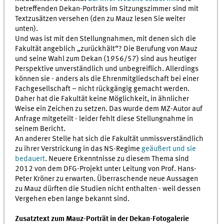
betreffenden Dekan-Porträts im Sitzungszimmer sind mit
Textzusätzen versehen (den zu Mauz lesen Sie weiter
unten).
Und was ist mit den Stellungnahmen, mit denen sich die
Fakultät angeblich „zurückhält“? Die Berufung von Mauz
und seine Wahl zum Dekan (1956/57) sind aus heutiger
Perspektive unverständlich und unbegreiflich. Allerdings
können sie - anders als die Ehrenmitgliedschaft bei einer
Fachgesellschaft – nicht rückgängig gemacht werden.
Daher hat die Fakultät keine Möglichkeit, in ähnlicher
Weise ein Zeichen zu setzen. Das wurde dem MZ-Autor auf
Anfrage mitgeteilt - leider fehlt diese Stellungnahme in
seinem Bericht.
An anderer Stelle hat sich die Fakultät unmissverständlich
zu ihrer Verstrickung in das NS-Regime
geäußert und sie
bedauert
. Neuere Erkenntnisse zu diesem Thema sind
2012 von dem DFG-Projekt unter Leitung von Prof. Hans-
Peter Kröner zu erwarten. Überraschende neue Aussagen
zu Mauz dürften die Studien nicht enthalten - weil dessen
Vergehen eben lange bekannt sind.
Zusatztext zum Mauz-Porträt in der Dekan-Fotogalerie