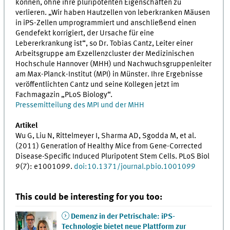
können, ohne ihre pluripotenten Eigenschaften zu
verlieren. „Wir haben Hautzellen von leberkranken Mäusen
in iPS-Zellen umprogrammiert und anschließend einen
Gendefekt korrigiert, der Ursache für eine
Lebererkrankung ist“, so Dr. Tobias Cantz, Leiter einer
Arbeitsgruppe am Exzellenzcluster der Medizinischen
Hochschule Hannover (MHH) und Nachwuchsgruppenleiter
am Max-Planck-Institut (MPI) in Münster. Ihre Ergebnisse
veröffentlichten Cantz und seine Kollegen jetzt im
Fachmagazin „PLoS Biology“.
Pressemitteilung des MPI und der MHH
Artikel
Wu G, Liu N, Rittelmeyer I, Sharma AD, Sgodda M, et al.
(2011) Generation of Healthy Mice from Gene-Corrected
Disease-Specific Induced Pluripotent Stem Cells. PLoS Biol
9(7): e1001099.
doi:10.1371/journal.pbio.1001099
This could be interesting for you too:
Demenz in der Petrischale: iPS-
Technologie bietet neue Plattform zur