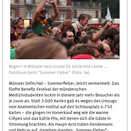
Regen? In Münster kein Grund für schlechte Laune ...
Publikum beim "Sommer-Fieber" (Foto: tw)
Münster (mfm/tw) – Sommerfieber, leicht vermeimelt: Das
fünfte Benefiz-Festival der münsterschen
Medizinstudenten lockte in diesem Jahr mehr Besucher als
je zuvor an. Statt 3.000 Karten gab es wegen des Umzugs
vom Anatomischen Institut auf den Schlossplatz 4.750
Karten – die gingen im Vorverkauf weg wie die warme
Crêpes und das kühle Pils, mit denen sich die Gäste in
Stimmung brachten. Als Haupt-Acts traten Dendemann
und Kettcar auf, daneben standen „Sommer-Fieber“-