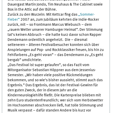
Dauergast Martin Jondo, Tim Neuhaus & The Cabinet sowie
Box in the Attic auf der Bühne.
Zurück zu den Wurzeln: Mit Kettcar fing das
„Sommer-
Fieber“
2007 an, zum Jubiläum kehrten die Indie-Rocker
zurück, mit – so Frontmann Marcus Wiebusch – dem
„rauem Wetter unserer Hamburger Heimat“. Der Stimmung
tat’s keinen Abbruch – die hatte kurz davor schon Rapper
Dendemann ordentlich angeheizt. Die – diesmal
selteneren – älteren Festivalbesucher konnten sich über
Anspielungen auf Pop- und Rockklassiker freuen, bis hin zu
Fehlfarbens „Es geht voran“ – das Dendemann zu „Es geht
bergab“ umdichtete.
„Das Festival ist super gelaufen“, so das Fazit vom
Mitorganisator Sebastian Höppner aus dem Jessenius-
Semester. „Wir haben viele positive Rückmeldungen
bekommen, und so wie’s bisher aussieht, stimmt auch das
Ergebnis.“ Das Ergebnis, das ist der Festival-Gewinn für
den guten Zweck, der in diesem Jahr an die
Kinderneurologiehilfe fließt. Die Kartenpreise blieben mit
zehn Euro studentenfreundlich; wer sich vom Herbstwetter
im Hochsommer abschrecken ließ, hat tolle Stimmung und
Musik verpasst – dafür standen Andere bis kurz vor