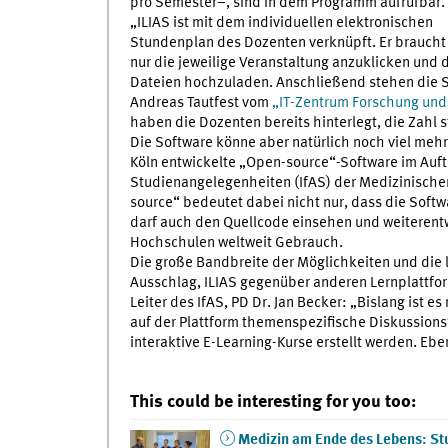
pro Semester–, sind in dem Programm aufrufbar.
„ILIAS ist mit dem individuellen elektronischen
Stundenplan des Dozenten verknüpft. Er braucht
nur die jeweilige Veranstaltung anzuklicken und 
Dateien hochzuladen. Anschließend stehen die Sk
Andreas Tautfest vom
„IT-Zentrum Forschung und
haben die Dozenten bereits hinterlegt, die Zahl st
Die Software könne aber natürlich noch viel mehr,
Köln entwickelte „Open-source“-Software im Auftr
Studienangelegenheiten (IfAS) der Medizinischen
source“ bedeutet dabei nicht nur, dass die Softwar
darf auch den Quellcode einsehen und weiterent
Hochschulen weltweit Gebrauch.
Die große Bandbreite der Möglichkeiten und die
Ausschlag, ILIAS gegenüber anderen Lernplattfor
Leiter des IfAS, PD Dr. Jan Becker: „Bislang ist
auf der Plattform themenspezifische Diskussionsf
interaktive E-Learning-Kurse erstellt werden. Eb
This could be interesting for you too:
Medizin am Ende des Lebens: Stu