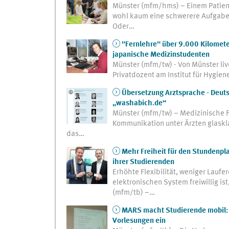
Münster (mfm/hms) – Einem Patiente
wohl kaum eine schwerere Aufgabe fü
Oder…
"Fernlehre" über 9.000 Kilomete
japanische Medizinstudenten
Münster (mfm/tw) - Von Münster liv
Privatdozent am Institut für Hygien
Übersetzung Arztsprache - Deuts
„washabich.de“
Münster (mfm/tw) – Medizinische Fa
Kommunikation unter Ärzten glasklar
das…
Mehr Freiheit für den Stundenp
ihrer Studierenden
Erhöhte Flexibilität, weniger Lauf
elektronischen System freiwillig i
(mfm/tb) –…
MARS macht Studierende mobil: 
Vorlesungen ein