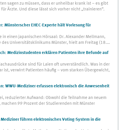
n sagen zu müssen, dass er unheilbar krank ist – es gibt
r Ärzte. Und diese lässt sich vorher nicht „trainieren“.
r: Münsterscher EHEC-Experte hält Vorlesung für
e in einen japanischen Hörsaal: Dr. Alexander Mellmann,
e des Universitätsklinikums Münster, hielt am Freitag (18.…
ch: Medizinstudenten erklären Patienten ihre Befunde auf
chausdrücke sind für Laien oft unverständlich. Was in der
 ist, verwirrt Patienten häufig – vom starken Übergewicht,
lan: WWU-Mediziner erfassen elektronisch die Anwesenheit
erei, reduzierter Aufwand: Obwohl die Teilnahme an neuem
st, machen 99 Prozent der Studierenden mit Münster
Mediziner führen elektronisches Voting-System in die