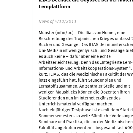
Lernplattform
News of 4/12/2011
Münster (mfm/pc) – Die Ilias von Homer, eine
Beschreibung des Trojanischen Krieges umfasst 
Bücher und Gesänge. Das ILIAS der münstersche
Uni-Medizin ist weniger lyrisch, und Gesänge bie
es auch keine – dafür aber eine echte
Arbeitserleichterung: Denn das „Integrierte Lern-
Informations- und Arbeitskooperations-System“,
kurz: ILIAS, das die Medizinische Fakultät der 
jetzt eingeführt hat, führt Stundenplan und
Lernstoff zusammen. An zentraler Stelle und mit
wenigen Mausklicks können die Dozenten ihren
Studierenden nun im Internet ergänzendes
Unterrichtsmaterial verfügbar machen.
Nach einjähriger Testphase ist es mit dem Start 
Sommersemesters so weit: Sämtliche Vorlesunge
Seminare und Praktika, die an der Medizinischen
Fakultät angeboten werden – insgesamt fast 400