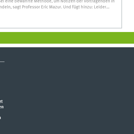
sei eine bewährte Methode, um Notizen der Vortragenden in
deln, sagt Professor Eric Mazur. Und fügt hinzu: Leider…
zt
en
n