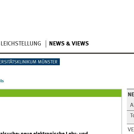
LEICHSTELLUNG
NEWS & VIEWS
ERSITÄTSKLINIKUM MÜNSTER
ls
N
A
T
V
alsuche: neue elektronische Lehr- und