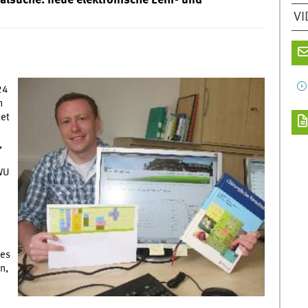
VI
24
n
tet
,
WWU
des
n,