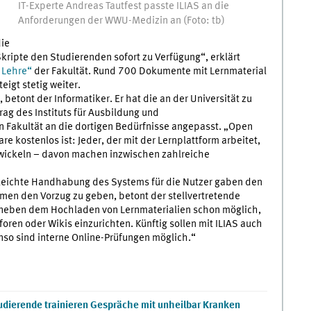
IT-Experte Andreas Tautfest passte ILIAS an die
Anforderungen der WWU-Medizin an (Foto: tb)
die
ripte den Studierenden sofort zu Verfügung“, erklärt
 Lehre“
der Fakultät. Rund 700 Dokumente mit Lernmaterial
eigt stetig weiter.
 betont der Informatiker. Er hat die an der Universität zu
ag des Instituts für Ausbildung und
 Fakultät an die dortigen Bedürfnisse angepasst. „Open
e kostenlos ist: Jeder, der mit der Lernplattform arbeitet,
wickeln – davon machen inzwischen zahlreiche
 leichte Handhabung des Systems für die Nutzer gaben den
men den Vorzug zu geben, betont der stellvertretende
 es neben dem Hochladen von Lernmaterialien schon möglich,
oren oder Wikis einzurichten. Künftig sollen mit ILIAS auch
enso sind interne Online-Prüfungen möglich.“
dierende trainieren Gespräche mit unheilbar Kranken