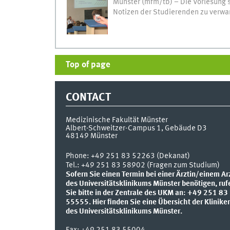
Münster (mfm/tb) – Die Vorlesung 
Notizen der Studierenden zu verwan
Top of page
CONTACT
Medizinische Fakultät Münster
Albert-Schweitzer-Campus 1, Gebäude D3
48149
Münster
Phone:
+49 251 83 52263 (Dekanat)
Tel.: +49 251 83 58902 (Fragen zum Studium)
Sofern Sie einen Termin bei einer Ärztin/einem Ar
des Universitätsklinikums Münster benötigen, ruf
Sie bitte in der Zentrale des UKM an: +49 251 83
55555.
Hier finden Sie eine Übersicht der Klinike
des Universitätsklinikums Münster.