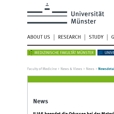
ABOUT US
RESEARCH
STUDY
G
MEDIZINISCHE FAKULTÄT MÜNSTER
UNIV
Faculty of Medicine
News & Views
News
Newsdetai
News
ILIAS beendet die Odyssee bei der Materi