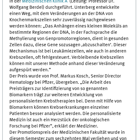
in der
Medizinischen Klinik A
(Leitung: Professor Dr.
Wolfgang Berdel) durchgeführt. Unterberg entwickelte
einen Weg, mit dem Veränderungen an der DNA von
Knochenmarkszellen sehr zuverlässig nachgewiesen
werden können: „Das Anhängen eines kleinen Moleküls an
bestimmte Regionen der DNA, in der Fachsprache die
Methylierung von Genpromotorregionen, dient in gesunden
Zellen dazu, diese Gene sozusagen ‚abzuschalten’. Dieser
Mechanismus ist bei Leukämiezellen, wie auch in anderen
Krebszellen, oft fehlgesteuert. Verbleibende Krebszellen
können mit unserer Methode anhand dieser Veränderung
aufgespürt werden.“
Der Preis wurde von Prof. Markus Kosch, Senior Director
Hematology bei Pfizer, übergeben. „Die Arbeit des
Preisträgers zur Identifizierung von so genannten
Biomarkern trägt zur weiteren Entwicklung von
personalisierten Krebstherapien bei. Denn mit Hilfe von
Biomarkern können Krebserkrankungen einzelner
Patienten besser analysiert werden. Die personalisierte
Medizin ist auch ein Herzstück der onkologischen
Forschung bei Pfizer“, erklärt der Mediziner.
Der Promotionspreis der Medizinischen Fakultät wurde in
diesem Semester zum sechzehnten Mal verliehen und von