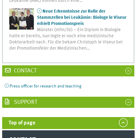
Leukämie (AML) können durch eine…
Neue Erkenntnisse zur Rolle der
Stammzellen bei Leukämie: Biologe le Viseur
erhielt Promotionspreis
Münster (mfm/tb) – Ein Diplom in Biologie
hatte er bereits, nun legte er noch eine medizinische
Doktorarbeit nach. Für die bekam Christoph le Viseur bei
der Promotionsfeier der Medizinischen…
CONTACT
Press officer for research and teaching
SUPPORT
Top of page