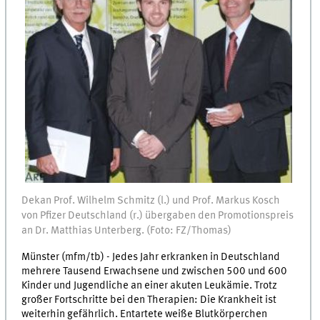
Dekan Prof. Wilhelm Schmitz (l.) und Prof. Markus Kosch
von Pfizer Deutschland (r.) übergaben den Promotionspreis
an Dr. Matthias Unterberg. (Foto: FZ/Thomas)
Münster (mfm/tb) - Jedes Jahr erkranken in Deutschland
mehrere Tausend Erwachsene und zwischen 500 und 600
Kinder und Jugendliche an einer akuten Leukämie. Trotz
großer Fortschritte bei den Therapien: Die Krankheit ist
weiterhin gefährlich. Entartete weiße Blutkörperchen