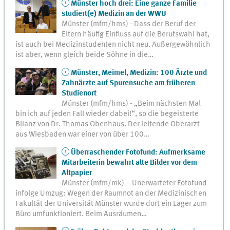
Münster hoch drei: Eine ganze Familie
studiert(e) Medizin an der WWU
Münster (mfm/hms) - Dass der Beruf der
Eltern häufig Einfluss auf die Berufswahl hat,
ist auch bei Medizinstudenten nicht neu. Außergewöhnlich
ist aber, wenn gleich beide Söhne in die…
Münster, Meimel, Medizin: 100 Ärzte und
Zahnärzte auf Spurensuche am früheren
Studienort
Münster (mfm/hms) - „Beim nächsten Mal
bin ich auf jeden Fall wieder dabei!“, so die begeisterte
Bilanz von Dr. Thomas Obenhaus. Der leitende Oberarzt
aus Wiesbaden war einer von über 100…
Überraschender Fotofund: Aufmerksame
Mitarbeiterin bewahrt alte Bilder vor dem
Altpapier
Münster (mfm/mk) – Unerwarteter Fotofund
infolge Umzug: Wegen der Raumnot an der Medizinischen
Fakultät der Universität Münster wurde dort ein Lager zum
Büro umfunktioniert. Beim Ausräumen…