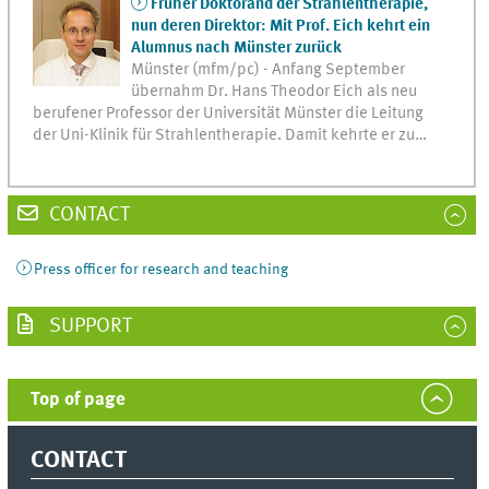
Früher Doktorand der Strahlentherapie,
nun deren Direktor: Mit Prof. Eich kehrt ein
Alumnus nach Münster zurück
Münster (mfm/pc) - Anfang September
übernahm Dr. Hans Theodor Eich als neu
berufener Professor der Universität Münster die Leitung
der Uni-Klinik für Strahlentherapie. Damit kehrte er zu…
CONTACT
Press officer for research and teaching
SUPPORT
Top of page
CONTACT