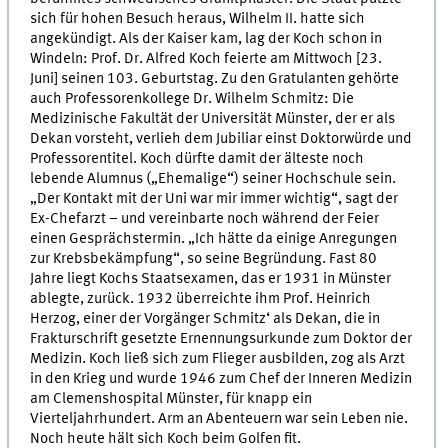
sich für hohen Besuch heraus, Wilhelm II. hatte sich
angekündigt. Als der Kaiser kam, lag der Koch schon in
Windeln: Prof. Dr. Alfred Koch feierte am Mittwoch [23.
Juni] seinen 103. Geburtstag. Zu den Gratulanten gehörte
auch Professorenkollege Dr. Wilhelm Schmitz: Die
Medizinische Fakultät der Universität Münster, der er als
Dekan vorsteht, verlieh dem Jubiliar einst Doktorwürde und
Professorentitel. Koch dürfte damit der älteste noch
lebende Alumnus („Ehemalige“) seiner Hochschule sein.
„Der Kontakt mit der Uni war mir immer wichtig“, sagt der
Ex-Chefarzt – und vereinbarte noch während der Feier
einen Gesprächstermin. „Ich hätte da einige Anregungen
zur Krebsbekämpfung“, so seine Begründung. Fast 80
Jahre liegt Kochs Staatsexamen, das er 1931 in Münster
ablegte, zurück. 1932 überreichte ihm Prof. Heinrich
Herzog, einer der Vorgänger Schmitz‘ als Dekan, die in
Frakturschrift gesetzte Ernennungsurkunde zum Doktor der
Medizin. Koch ließ sich zum Flieger ausbilden, zog als Arzt
in den Krieg und wurde 1946 zum Chef der Inneren Medizin
am Clemenshospital Münster, für knapp ein
Vierteljahrhundert. Arm an Abenteuern war sein Leben nie.
Noch heute hält sich Koch beim Golfen fit.