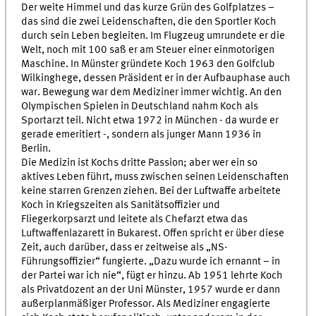
Der weite Himmel und das kurze Grün des Golfplatzes –
das sind die zwei Leidenschaften, die den Sportler Koch
durch sein Leben begleiten. Im Flugzeug umrundete er die
Welt, noch mit 100 saß er am Steuer einer einmotorigen
Maschine. In Münster gründete Koch 1963 den Golfclub
Wilkinghege, dessen Präsident er in der Aufbauphase auch
war. Bewegung war dem Mediziner immer wichtig. An den
Olympischen Spielen in Deutschland nahm Koch als
Sportarzt teil. Nicht etwa 1972 in München - da wurde er
gerade emeritiert -, sondern als junger Mann 1936 in
Berlin.
Die Medizin ist Kochs dritte Passion; aber wer ein so
aktives Leben führt, muss zwischen seinen Leidenschaften
keine starren Grenzen ziehen. Bei der Luftwaffe arbeitete
Koch in Kriegszeiten als Sanitätsoffizier und
Fliegerkorpsarzt und leitete als Chefarzt etwa das
Luftwaffenlazarett in Bukarest. Offen spricht er über diese
Zeit, auch darüber, dass er zeitweise als „NS-
Führungsoffizier“ fungierte. „Dazu wurde ich ernannt – in
der Partei war ich nie“, fügt er hinzu. Ab 1951 lehrte Koch
als Privatdozent an der Uni Münster, 1957 wurde er dann
außerplanmäßiger Professor. Als Mediziner engagierte