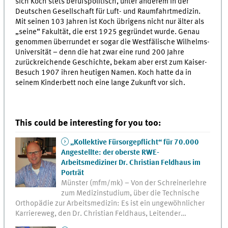
sich Koch stets berufspolitisch, unter anderem in der
Deutschen Gesellschaft für Luft- und Raumfahrtmedizin.
Mit seinen 103 Jahren ist Koch übrigens nicht nur älter als
„seine“ Fakultät, die erst 1925 gegründet wurde. Genau
genommen überrundet er sogar die Westfälische Wilhelms-
Universität – denn die hat zwar eine rund 200 Jahre
zurückreichende Geschichte, bekam aber erst zum Kaiser-
Besuch 1907 ihren heutigen Namen. Koch hatte da in
seinem Kinderbett noch eine lange Zukunft vor sich.
This could be interesting for you too:
„Kollektive Fürsorgepflicht“ für 70.000
Angestellte: der oberste RWE-
Arbeitsmediziner Dr. Christian Feldhaus im
Porträt
Münster (mfm/mk) – Von der Schreinerlehre
zum Medizinstudium, über die Technische
Orthopädie zur Arbeitsmedizin: Es ist ein ungewöhnlicher
Karriereweg, den Dr. Christian Feldhaus, Leitender…