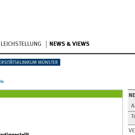
LEICHSTELLUNG
NEWS & VIEWS
ERSITÄTSKLINIKUM MÜNSTER
ls
N
A
T
V
rtiggestellt