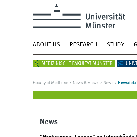
ABOUT US
RESEARCH
STUDY
G
MEDIZINISCHE FAKULTÄT MÜNSTER
UNIV
Faculty of Medicine
News & Views
News
Newsdetai
News
"Medicampus-Lounge" im Lehrgebäude fe