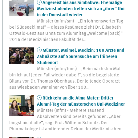
Angereist bis aus Simbabwe: Ehemalige
Medizinstudenten treffen sich an „ihrer“ Uni
in der Domstadt wieder
Münster (mfm/sm) - „Ein lohnenswerter Tag
bei Südseeklima!“ – dieses Resümee zieht Dr. Elisabeth
Ostwald-Lenz aus Unna zum Alumnitag „Welcome [back]“
2016 der Medizinischen Fakultät der…
Münster, Meimel, Medizin: 100 Ärzte und
Zahnärzte auf Spurensuche am früheren
Studienort
Münster (mfm/hms) - „Beim nächsten Mal
bin ich auf jeden Fall wieder dabei!“, so die begeisterte
Bilanz von Dr. Thomas Obenhaus. Der leitende Oberarzt
aus Wiesbaden war einer von über 100…
Rückkehr an die Alma Mater: Dritter
Alumni-Tag der münsterschen Uni-Mediziner
Münster (mfm) - Mehrere Tausend
Absolventen sind bereits gefunden. „Aber
längst nicht alle“, sagt Prof. Wilhelm Schmitz. Der
Pharmakologe ist amtierender Dekan der Medizinischen…