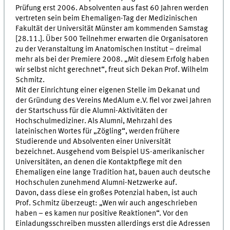
Prüfung erst 2006. Absolventen aus fast 60 Jahren werden
vertreten sein beim Ehemaligen-Tag der Medizinischen
Fakultät der Universität Münster am kommenden Samstag
[28.11.]. Über 500 Teilnehmer erwarten die Organisatoren
zu der Veranstaltung im Anatomischen Institut – dreimal
mehr als bei der Premiere 2008. „Mit diesem Erfolg haben
wir selbst nicht gerechnet“, freut sich Dekan Prof. Wilhelm
Schmitz.
Mit der Einrichtung einer eigenen Stelle im Dekanat und
der Gründung des Vereins MedAlum e.V. fiel vor zwei Jahren
der Startschuss für die Alumni-Aktivitäten der
Hochschulmediziner. Als Alumni, Mehrzahl des
lateinischen Wortes für „Zögling“, werden frühere
Studierende und Absolventen einer Universität
bezeichnet. Ausgehend vom Beispiel US-amerikanischer
Universitäten, an denen die Kontaktpflege mit den
Ehemaligen eine lange Tradition hat, bauen auch deutsche
Hochschulen zunehmend Alumni-Netzwerke auf.
Davon, dass diese ein großes Potenzial haben, ist auch
Prof. Schmitz überzeugt: „Wen wir auch angeschrieben
haben – es kamen nur positive Reaktionen“. Vor den
Einladungsschreiben mussten allerdings erst die Adressen