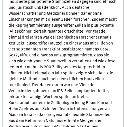
Induzierte pluripotente Stammzellen dagegen sind ethisch
und juristisch unbedenklich. Auch deutsche
Wissenschaftler und Mediziner können daher ohne
Einschränkungen mit diesen Zellen forschen. Zudem macht
die Reprogrammierung ausgereifter Zellen in pluripotente
‚Alleskönner’ derzeit rasante Fortschritte: Vor gerade
einmal drei Jahren war es japanischen Forscher erstmals
geglückt, ausgereifte Hautzellen einer Maus mit Hilfe von
vier so genannten Transkriptionsfaktoren namens Oct4,
Sox2, Klf4, und c-Myc so umzuprogrammieren, dass sie
sich wie embryonale Stammzellen verhalten und wie diese
jeden der mehr als 200 Zelltypen des Körpers bilden
können. Nicht einmal ein Jahr später zeigte sich, dass die
gleiche Methode auch bei menschlichen Hautzellen
funktioniert. Der Haken daran war nur: Viele der
Versuchstiere, denen man iPS-Zellen implantiert hatte,
erkrankten wenige Wochen später an Krebs.
Kurz darauf fanden die Zellbiologen Jeong Beom Kim und
Holm Zaehres aus Schölers Team in Untersuchungen an
Mäusen heraus, dass so genannte neurale Stammzellen
aus dem Gehirn von Natur aus erhöhte Mengen der
Produkte von Sox2 und c-Myc bilden. Statt einem