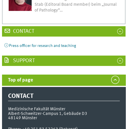
Stab (Editoral Board member) beim „Journal
of Pathology“…
CONTACT
Press officer for research and teaching
SUPPORT
Top of page
CONTACT
Medizinische Fakultät Münster
Albert-Schweitzer-Campus 1, Gebäude D3
48149
Münster