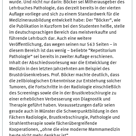
wurde. Und nicht nur darin: Böcker sei Mitherausgeber des
Lehrbuches Pathologie, das derzeit bereits in der vierten
Auflage vorliege und sich zu einem Standardwerk für die
Medizinerausbildung entwickelt habe: Der “Böcker”, wie
die Publikation in Kurzform bei den Studenten heiße, stelle
im deutschsprachigen Bereich das meistverkaufte und
führende Lehrbuch dar. Auch eine weitere
Veröffentlichung, das wegen seinen nur 563 Seiten – in
diesem Bereich ist das wenig – beliebte “Repetitorium
Pathologie” sei bereits in zweiter Auflage erschienen.
Inhalt der Abschiedsvorlesung war die Entwicklung der
Medizin in den letzten Jahrzehnten am Beispiel des
Brustdrüsenkrebses. Prof. Böcker machte deutlich, dass
die zellbiologischen Erkenntnisse zur Entstehung solcher
Tumoren, die Fortschritte in der Radiologie einschließlich
des Screenings sowie die in der Brustkrebschirurgie zu
einer erheblichen Verbesserung von Diagnostik und
Therapie geführt haben. Voraussetzungen dafür seien
gerade auch in Münster die Schwerpunktbildung in den
Fächern Radiologie, Brustkrebschirurgie, Pathologie und
Strahlentherapie sowie fächerübergreifende
Kooperationen, „ohne die eine moderne Mammamedizin
heute nicht mehr denkbar ist“.