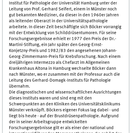
Institut für Pathologie der Universität Hamburg unter der
Leitung von Prof. Gerhard Seifert, einem in Münster noch
gut bekannten Mediziner, da dieser in den 1960er Jahren
als leitender Oberarzt in der Universitätspathologie
arbeitete. In dieser Zeit beschäftigte sich Böcker vorrangig
mit der Entwicklung von Schilddrüsentumoren. Für seine
Forschungsergebnisse erhielt er 1977 den Preis der Dr.-
Martini-Stiftung, ein Jahr später den Georg-Ernst-
Konjetzny-Preis und 1982/83 den angesehenen Johann-
Georg-Zimmermann-Preis für Krebsforschung. Nach einem
dreijährigen Intermezzo als Chefarzt im Allgemeinen
Krankenhaus Altona in Hamburg wechselte Böcker dann
nach Münster, wo er zusammen mit der Professur auch die
Leitung des Gerhard-Domagk-Instituts für Pathologie
übernahm.
Die diagnostischen und wissenschaftlichen Ausrichtungen
dieses Instituts waren und sind eng mit den
Schwerpunkten an den Kliniken des Universitätsklinikums
Münster verknüpft. Böckers eigener Fokus lag dabei - und
liegt bis heute - auf der Brustdrüsenpathologie. Aufgrund
der in seiner Arbeitsgruppe entwickelten
Forschungsergebnisse gilt er als einer der national und