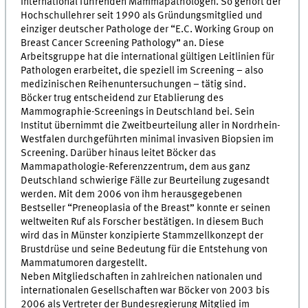
international führenden Mammapathologen. So gehört der
Hochschullehrer seit 1990 als Gründungsmitglied und
einziger deutscher Pathologe der “E.C. Working Group on
Breast Cancer Screening Pathology” an. Diese
Arbeitsgruppe hat die international gültigen Leitlinien für
Pathologen erarbeitet, die speziell im Screening – also
medizinischen Reihenuntersuchungen – tätig sind.
Böcker trug entscheidend zur Etablierung des
Mammographie-Screenings in Deutschland bei. Sein
Institut übernimmt die Zweitbeurteilung aller in Nordrhein-
Westfalen durchgeführten minimal invasiven Biopsien im
Screening. Darüber hinaus leitet Böcker das
Mammapathologie-Referenzzentrum, dem aus ganz
Deutschland schwierige Fälle zur Beurteilung zugesandt
werden. Mit dem 2006 von ihm herausgegebenen
Bestseller “Preneoplasia of the Breast” konnte er seinen
weltweiten Ruf als Forscher bestätigen. In diesem Buch
wird das in Münster konzipierte Stammzellkonzept der
Brustdrüse und seine Bedeutung für die Entstehung von
Mammatumoren dargestellt.
Neben Mitgliedschaften in zahlreichen nationalen und
internationalen Gesellschaften war Böcker von 2003 bis
2006 als Vertreter der Bundesregierung Mitglied im