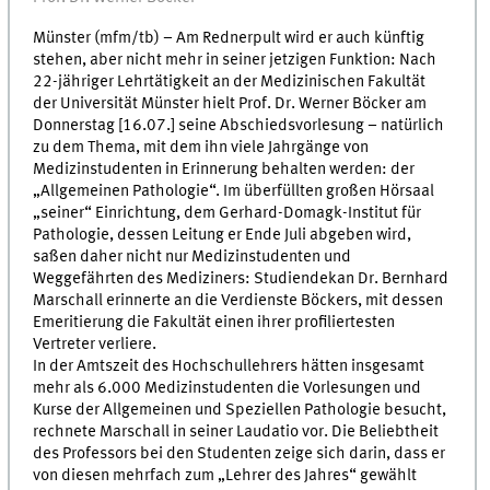
Münster (mfm/tb) – Am Rednerpult wird er auch künftig
stehen, aber nicht mehr in seiner jetzigen Funktion: Nach
22-jähriger Lehrtätigkeit an der Medizinischen Fakultät
der Universität Münster hielt Prof. Dr. Werner Böcker am
Donnerstag [16.07.] seine Abschiedsvorlesung – natürlich
zu dem Thema, mit dem ihn viele Jahrgänge von
Medizinstudenten in Erinnerung behalten werden: der
„Allgemeinen Pathologie“. Im überfüllten großen Hörsaal
„seiner“ Einrichtung, dem Gerhard-Domagk-Institut für
Pathologie, dessen Leitung er Ende Juli abgeben wird,
saßen daher nicht nur Medizinstudenten und
Weggefährten des Mediziners: Studiendekan Dr. Bernhard
Marschall erinnerte an die Verdienste Böckers, mit dessen
Emeritierung die Fakultät einen ihrer profiliertesten
Vertreter verliere.
In der Amtszeit des Hochschullehrers hätten insgesamt
mehr als 6.000 Medizinstudenten die Vorlesungen und
Kurse der Allgemeinen und Speziellen Pathologie besucht,
rechnete Marschall in seiner Laudatio vor. Die Beliebtheit
des Professors bei den Studenten zeige sich darin, dass er
von diesen mehrfach zum „Lehrer des Jahres“ gewählt