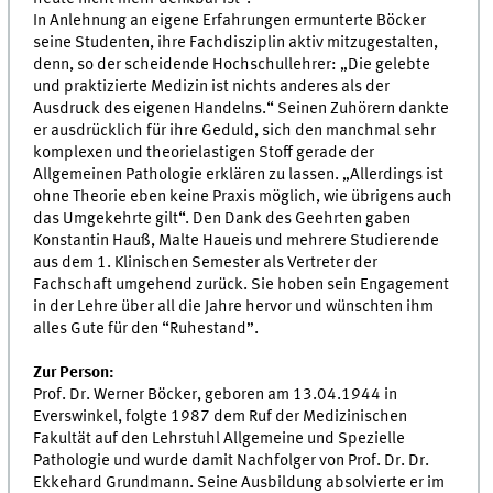
In Anlehnung an eigene Erfahrungen ermunterte Böcker
seine Studenten, ihre Fachdisziplin aktiv mitzugestalten,
denn, so der scheidende Hochschullehrer: „Die gelebte
und praktizierte Medizin ist nichts anderes als der
Ausdruck des eigenen Handelns.“ Seinen Zuhörern dankte
er ausdrücklich für ihre Geduld, sich den manchmal sehr
komplexen und theorielastigen Stoff gerade der
Allgemeinen Pathologie erklären zu lassen. „Allerdings ist
ohne Theorie eben keine Praxis möglich, wie übrigens auch
das Umgekehrte gilt“. Den Dank des Geehrten gaben
Konstantin Hauß, Malte Haueis und mehrere Studierende
aus dem 1. Klinischen Semester als Vertreter der
Fachschaft umgehend zurück. Sie hoben sein Engagement
in der Lehre über all die Jahre hervor und wünschten ihm
alles Gute für den “Ruhestand”.
Zur Person:
Prof. Dr. Werner Böcker, geboren am 13.04.1944 in
Everswinkel, folgte 1987 dem Ruf der Medizinischen
Fakultät auf den Lehrstuhl Allgemeine und Spezielle
Pathologie und wurde damit Nachfolger von Prof. Dr. Dr.
Ekkehard Grundmann. Seine Ausbildung absolvierte er im