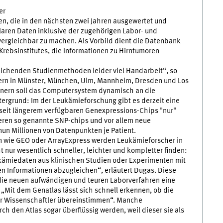
er
en, die in den nächsten zwei Jahren ausgewertet und
laren Daten inklusive der zugehörigen Labor- und
vergleichbar zu machen. Als Vorbild dient die Datenbank
ebsinstitutes, die Informationen zu Hirntumoren
ichenden Studienmethoden leider viel Handarbeit“, so
ern in Münster, München, Ulm, Mannheim, Dresden und Los
tnern soll das Computersystem dynamisch an die
ergrund: Im der Leukämieforschung gibt es derzeit eine
seit längerem verfügbaren Genexpressions-Chips "nur"
eren so genannte SNP-chips und vor allem neue
un Millionen von Datenpunkten je Patient.
n wie GEO oder ArrayExpress werden Leukämieforscher in
nur wesentlich schneller, leichter und kompletter finden:
ukämiedaten aus klinischen Studien oder Experimenten mit
en Informationen abzugleichen“, erläutert Dugas. Diese
il die neuen aufwändigen und teuren Laborverfahren eine
„Mit dem Genatlas lässt sich schnell erkennen, ob die
r Wissenschaftler übereinstimmen“. Manche
rch den Atlas sogar überflüssig werden, weil dieser sie als