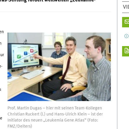
VI
en
n
nur
e-
s
Prof. Martin Dugas – hier mit seinen Team-Kollegen
Christian Ruckert (l.) und Hans-Ulrich Klein – ist der
le
Initiator des neuen „Leukemia Gene Atlas“ (Foto:
FMZ/Deiters)