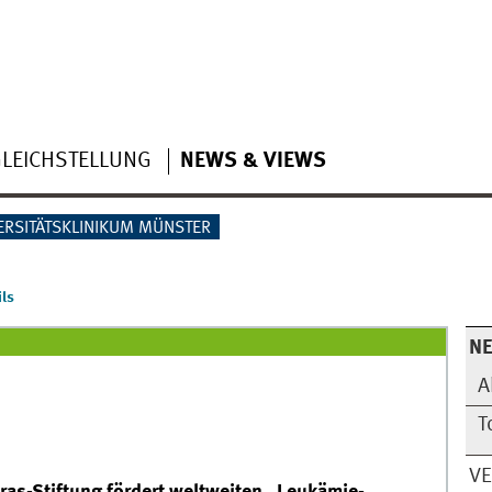
LEICHSTELLUNG
NEWS & VIEWS
ERSITÄTSKLINIKUM MÜNSTER
ls
N
A
T
V
ras-Stiftung fördert weltweiten „Leukämie-