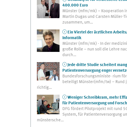
400.000 Euro
Münster (mfm/mk) – Kooperation im
Martin Dugas und Carsten Müller-Ti
zusammen, um…
Ein Viertel der ärztlichen Arbeit
Informatik
Münster (mfm/mk) - In der medizini
große Rolle – nun soll die Lehre n
durch…
Jede dritte Studie scheitert man
Patientenversorgung enger vernetz
Bundesforschungsministe- rium för
beteiligt Münster(mfm/tw) – Rund je
richtig…
Weniger Schreibkram, mehr Effi
für Patientenversorgung und Forsc
DFG fördert Pilotprojekt mit rund 
System, für Patientenversorgung und
münstersche…