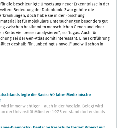
 für die beschleunigte Umsetzung neuer Erkenntnisse in der
 weitere Bedeutung der Datenbank. Zwar gehöre die
erkrankungen, doch habe sie in der Forschung
lmaterial ist für molekulare Untersuchungen besonders gut
ang zwischen bestimmten menschlichen Genen und einer
n Krebs viel besser analysieren“, so Dugas. Auch für
chung sei der Gen-Atlas somit interessant. Eine Fortführung
ält er deshalb für „unbedingt sinnvoll“ und will schon in
utschlands legte die Basis: 40 Jahre Medizinische
r
wird immer wichtiger – auch in der Medizin. Belegt wird
 an der Universität Münster: 1973 entstand dort erstmals
ämie-Diagnostik: Deutsche Krebshilfe fördert Projekt mit