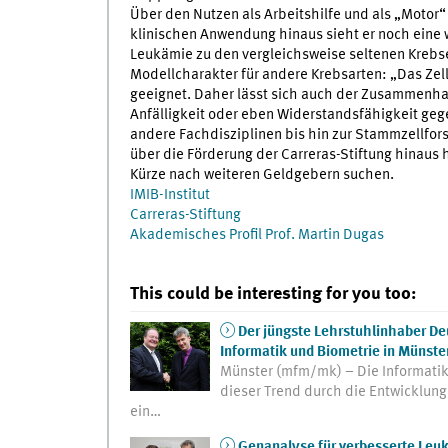
Über den Nutzen als Arbeitshilfe und als „Motor“
klinischen Anwendung hinaus sieht er noch eine
Leukämie zu den vergleichsweise seltenen Krebs
Modellcharakter für andere Krebsarten: „Das Zel
geeignet. Daher lässt sich auch der Zusammenh
Anfälligkeit oder eben Widerstandsfähigkeit gege
andere Fachdisziplinen bis hin zur Stammzellfors
über die Förderung der Carreras-Stiftung hinaus h
Kürze nach weiteren Geldgebern suchen.
IMIB-Institut
Carreras-Stiftung
Akademisches Profil Prof. Martin Dugas
This could be interesting for you too:
Der jüngste Lehrstuhlinhaber De
Informatik und Biometrie in Münste
Münster (mfm/mk) – Die Informatik 
dieser Trend durch die Entwicklung
ein…
Genanalyse für verbesserte Leuk