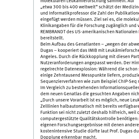
molekularen Leukämieforschung sammeln. Auf
„etwa 300 bis 400 weltweit“ schätzt der Medizin
und Informatikprofessor die Zahl der Publikation
eingefügt werden müssen. Ziel sei es, die moleku
Klinikangaben für die Forschung zugänglich und 
REMBRANDT des US-amerikanischen Nationalen Kr
bereitstellt.
Beim Aufbau des Genatlanten – „wegen der abwe
Dugas – kooperiert das IMIB mit Leukämieforsch
Angeles. Durch die Rückkopplung mit diesen Par
Nutzeranforderungen angepasst werden. Der Hint
regelrechte Datenexplosion: Während die schon 
einige Zehntausend Messpunkte liefern, produzi
Sequenzierverfahren wie zum Beispiel ChIP-Seq n
Im Vergleich zu bestehenden Informationsquelle
dem neuen Genatlas die gesuchten Angaben nicht 
„Durch unsere Vorarbeit ist es möglich, neue Le
Zelllinien halbautomatisch mit bereits verfügbar
Funktion sei nicht zuletzt deshalb hilfreich, we
computergestützte Qualitätskontrolle benötigen: 
eigenen Forschungsergebnisse mit denen andere
kostenintensive Studie dürfte laut Prof. Dugas du
Dopplung erkennbar macht.