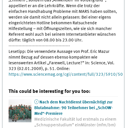
‚Erinnern’, sondern das ‚Anwenden’ im Vordergrund“,
appelliert er an die Lehrkräfte. Wenn die trotz der
einfachen Handhabung Probleme mit MARS haben sollten,
werden sie damit nicht allein gelassen: Bei einer eigens
eingerichteten Hotline bekommen Ratsuchende
Hilfestellung – mit Öffnungszeiten, wie sie sich mancher
Referent wohl auch bei seinem Internetanbieter wünschen
dürfte: täglich von 08.00 bis 23.00 Uhr.
-------------------------------------------
Lesetipp: Die verwendete Aussage von Prof. Eric Mazur
nimmt Bezug auf dessen ebenso kompakten wie
lesenswerten Artikel „Farewell, Lecture?“ in: Science, Vol.
323 (02.01.2009), p. 51. Online:
https://www.sciencemag.org/cgi/content/full/323/5910/50
This could be interesting for you too:
Nach dem Nachtdienst übernächtigt zur
Blutabnahme: 90 Teilnehmer bei „SchOW-
Med“-Premiere
Medizinische Fakultät lud erstmals zu einem
„Schnupperstudium“ einMünster (mfm/bm)