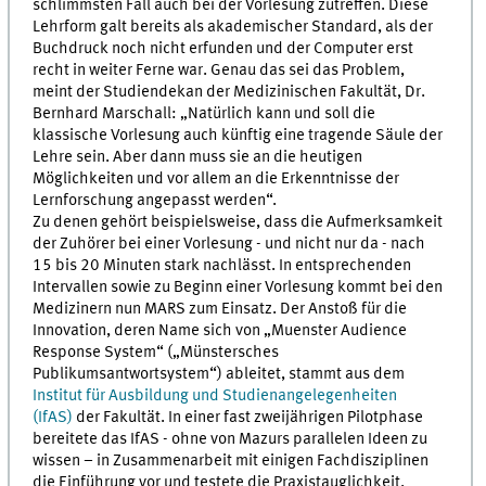
schlimmsten Fall auch bei der Vorlesung zutreffen. Diese
Lehrform galt bereits als akademischer Standard, als der
Buchdruck noch nicht erfunden und der Computer erst
recht in weiter Ferne war. Genau das sei das Problem,
meint der Studiendekan der Medizinischen Fakultät, Dr.
Bernhard Marschall: „Natürlich kann und soll die
klassische Vorlesung auch künftig eine tragende Säule der
Lehre sein. Aber dann muss sie an die heutigen
Möglichkeiten und vor allem an die Erkenntnisse der
Lernforschung angepasst werden“.
Zu denen gehört beispielsweise, dass die Aufmerksamkeit
der Zuhörer bei einer Vorlesung - und nicht nur da - nach
15 bis 20 Minuten stark nachlässt. In entsprechenden
Intervallen sowie zu Beginn einer Vorlesung kommt bei den
Medizinern nun MARS zum Einsatz. Der Anstoß für die
Innovation, deren Name sich von „Muenster Audience
Response System“ („Münstersches
Publikumsantwortsystem“) ableitet, stammt aus dem
Institut für Ausbildung und Studienangelegenheiten
(IfAS)
der Fakultät. In einer fast zweijährigen Pilotphase
bereitete das IfAS - ohne von Mazurs parallelen Ideen zu
wissen – in Zusammenarbeit mit einigen Fachdisziplinen
die Einführung vor und testete die Praxistauglichkeit.