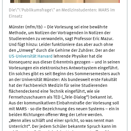
Die\"\'Publikumsfrage\" an Medizinstudenten: MARS im
Einsatz
Münster (mfm/tb) – Die Vorlesung sei eine bewährte
Methode, um Notizen der Vortragenden in Notizen der
Studierenden zu verwandeln, sagt Professor Eric Mazur.
Und fügt hinzu: Leider funktioniere das aber auch ohne
den „Umweg“ durch die Gehirne der Zuhörer. Der an der
US-Universität Harvard
lehrende Physiker hat die
Konsequenz aus dieser Erkenntnis gezogen – und in seinen
Vorlesungen ein elektronisches Antwortsystem eingeführt.
Ein solches gibt es seit Beginn des Sommersemesters auch
an der Universität Münster: Als bundesweit erste Fakultät
hat der Fachbereich Medizin für seine Studierenden
flächendeckend eine Technik eingeführt, wie sie
Fernsehzuschauern als TED („Tele-Dialog“) bekannt ist.
Aus der kommunikativen Einbahnstraße der Vorlesung soll
mit MARS - so die Bezeichnung des neuen Systems – ein in
beiden Richtungen offener Weg der Lehre werden.
„Wenn alles schläft und einer spricht, so was nennt man
Unterricht“. Der jedem Schüler bekannte Spruch kann im