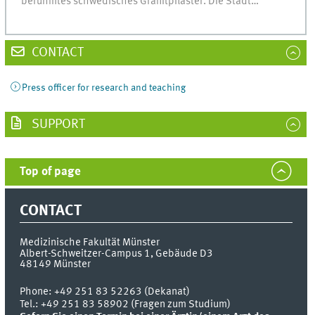
berühmtes schwedisches Granitpflaster. Die Stadt…
CONTACT
Press officer for research and teaching
SUPPORT
Top of page
CONTACT
Medizinische Fakultät Münster
Albert-Schweitzer-Campus 1, Gebäude D3
48149
Münster
Phone:
+49 251 83 52263 (Dekanat)
Tel.: +49 251 83 58902 (Fragen zum Studium)