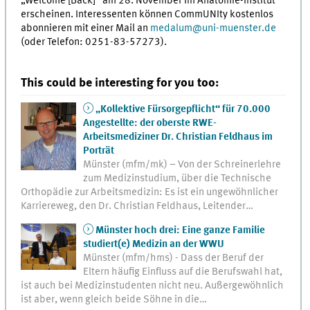
„Welcome [Back]“ am 28. November im Anatomie-Institut
erscheinen. Interessenten können CommUNIty kostenlos
abonnieren mit einer Mail an
medalum
@
uni-muenster.de
(oder Telefon: 0251-83-57273).
This could be interesting for you too:
„Kollektive Fürsorgepflicht“ für 70.000
Angestellte: der oberste RWE-
Arbeitsmediziner Dr. Christian Feldhaus im
Porträt
Münster (mfm/mk) – Von der Schreinerlehre
zum Medizinstudium, über die Technische
Orthopädie zur Arbeitsmedizin: Es ist ein ungewöhnlicher
Karriereweg, den Dr. Christian Feldhaus, Leitender…
Münster hoch drei: Eine ganze Familie
studiert(e) Medizin an der WWU
Münster (mfm/hms) - Dass der Beruf der
Eltern häufig Einfluss auf die Berufswahl hat,
ist auch bei Medizinstudenten nicht neu. Außergewöhnlich
ist aber, wenn gleich beide Söhne in die…