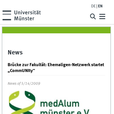
DE
EN
News
Brücke zur Fakultät: Ehemaligen-Netzwerk startet
„CommUNIty“
News of 5/14/2009