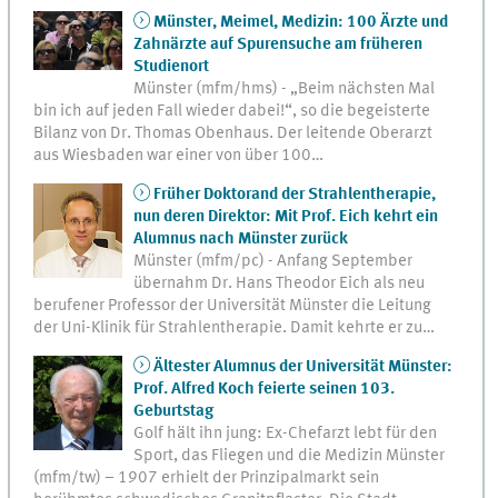
Münster, Meimel, Medizin: 100 Ärzte und
Zahnärzte auf Spurensuche am früheren
Studienort
Münster (mfm/hms) - „Beim nächsten Mal
bin ich auf jeden Fall wieder dabei!“, so die begeisterte
Bilanz von Dr. Thomas Obenhaus. Der leitende Oberarzt
aus Wiesbaden war einer von über 100…
Früher Doktorand der Strahlentherapie,
nun deren Direktor: Mit Prof. Eich kehrt ein
Alumnus nach Münster zurück
Münster (mfm/pc) - Anfang September
übernahm Dr. Hans Theodor Eich als neu
berufener Professor der Universität Münster die Leitung
der Uni-Klinik für Strahlentherapie. Damit kehrte er zu…
Ältester Alumnus der Universität Münster:
Prof. Alfred Koch feierte seinen 103.
Geburtstag
Golf hält ihn jung: Ex-Chefarzt lebt für den
Sport, das Fliegen und die Medizin Münster
(mfm/tw) – 1907 erhielt der Prinzipalmarkt sein