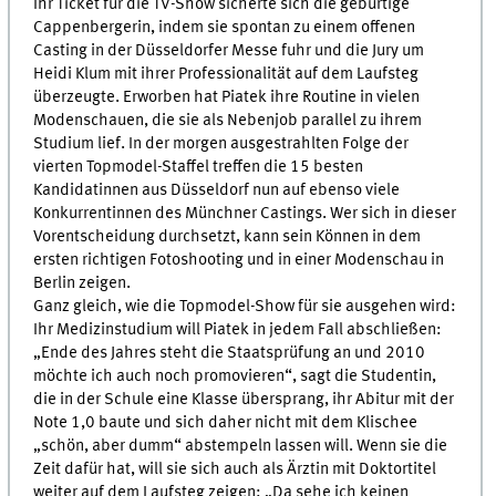
Ihr Ticket für die TV-Show sicherte sich die gebürtige
Cappenbergerin, indem sie spontan zu einem offenen
Casting in der Düsseldorfer Messe fuhr und die Jury um
Heidi Klum mit ihrer Professionalität auf dem Laufsteg
überzeugte. Erworben hat Piatek ihre Routine in vielen
Modenschauen, die sie als Nebenjob parallel zu ihrem
Studium lief. In der morgen ausgestrahlten Folge der
vierten Topmodel-Staffel treffen die 15 besten
Kandidatinnen aus Düsseldorf nun auf ebenso viele
Konkurrentinnen des Münchner Castings. Wer sich in dieser
Vorentscheidung durchsetzt, kann sein Können in dem
ersten richtigen Fotoshooting und in einer Modenschau in
Berlin zeigen.
Ganz gleich, wie die Topmodel-Show für sie ausgehen wird:
Ihr Medizinstudium will Piatek in jedem Fall abschließen:
„Ende des Jahres steht die Staatsprüfung an und 2010
möchte ich auch noch promovieren“, sagt die Studentin,
die in der Schule eine Klasse übersprang, ihr Abitur mit der
Note 1,0 baute und sich daher nicht mit dem Klischee
„schön, aber dumm“ abstempeln lassen will. Wenn sie die
Zeit dafür hat, will sie sich auch als Ärztin mit Doktortitel
weiter auf dem Laufsteg zeigen: „Da sehe ich keinen