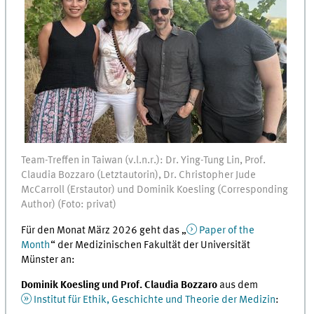
Team-Treffen in Taiwan (v.l.n.r.): Dr. Ying-Tung Lin, Prof.
Claudia Bozzaro (Letztautorin), Dr. Christopher Jude
McCarroll (Erstautor) und Dominik Koesling (Corresponding
Author) (Foto: privat)
Für den Monat März 2026 geht das „
Paper of the
Month
“ der Medizinischen Fakultät der Universität
Münster an:
Dominik Koesling und Prof. Claudia Bozzaro
aus dem
Institut für Ethik, Geschichte und Theorie der Medizin
: