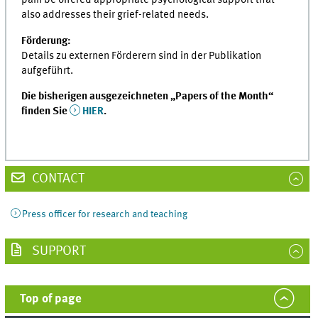
pain be offered appropriate psychological support that
also addresses their grief-related needs.
Förderung:
Details zu externen Förderern sind in der Publikation
aufgeführt.
Die bisherigen ausgezeichneten „Papers of the Month“
finden Sie
HIER
.
CONTACT
Press officer for research and teaching
SUPPORT
Top of page