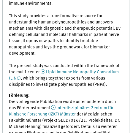
immune environments.
This study provides a transformative resource for
understanding human polyneuropathies and uncovers
mechanisms with diagnostic and therapeutic potential. By
defining cellular and molecular hallmarks in patient nerve
tissue, it opens new paths to identify treatable
neuropathies and lays the groundwork for biomarker
development.
The present study was conducted within the framework of
the multi-center
Lipid Immune Neuropathy Consortium
(LINC)
, which brings together experts from various
disciplines to investigate polyneuropathies (PNPs).
Förderung:
Die vorliegende Publikation wurde unter anderem durch
das Förderinstrument
Interdisziplinäres Zentrum für
Klinische Forschung (IZKF) Münster
der Medizinischen
Fakultät Münster (Projekt SEED/016/21; Projektleiter: Dr.
Michael Heming) finanziell gefördert. Details zu weiteren
externen Förderern sind in der Publikation aufgeführt.