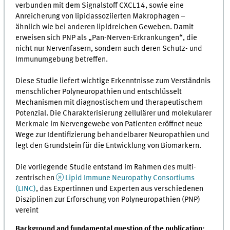
verbunden mit dem Signalstoff CXCL14, sowie eine
Anreicherung von lipidassoziierten Makrophagen –
ähnlich wie bei anderen lipidreichen Geweben. Damit
erweisen sich PNP als „Pan-Nerven-Erkrankungen“, die
nicht nur Nervenfasern, sondern auch deren Schutz- und
Immunumgebung betreffen.
Diese Studie liefert wichtige Erkenntnisse zum Verständnis
menschlicher Polyneuropathien und entschlüsselt
Mechanismen mit diagnostischem und therapeutischem
Potenzial. Die Charakterisierung zellulärer und molekularer
Merkmale im Nervengewebe von Patienten eröffnet neue
Wege zur Identifizierung behandelbarer Neuropathien und
legt den Grundstein für die Entwicklung von Biomarkern.
Die vorliegende Studie entstand im Rahmen des multi-
zentrischen
Lipid Immune Neuropathy Consortiums
(LINC)
, das Expertinnen und Experten aus verschiedenen
Disziplinen zur Erforschung von Polyneuropathien (PNP)
vereint
Background and fundamental question of the publication: