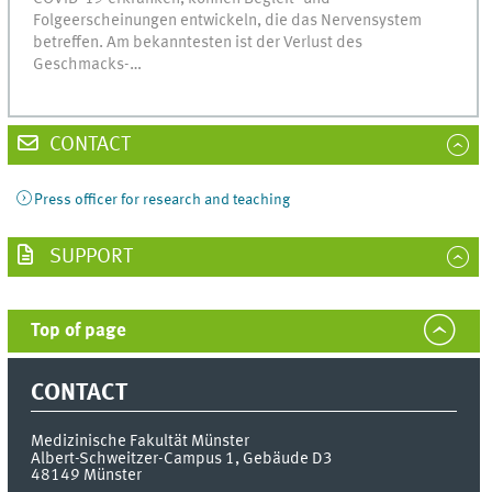
Folgeerscheinungen entwickeln, die das Nervensystem
betreffen. Am bekanntesten ist der Verlust des
Geschmacks-…
CONTACT
Press officer for research and teaching
SUPPORT
Top of page
CONTACT
Medizinische Fakultät Münster
Albert-Schweitzer-Campus 1, Gebäude D3
48149
Münster