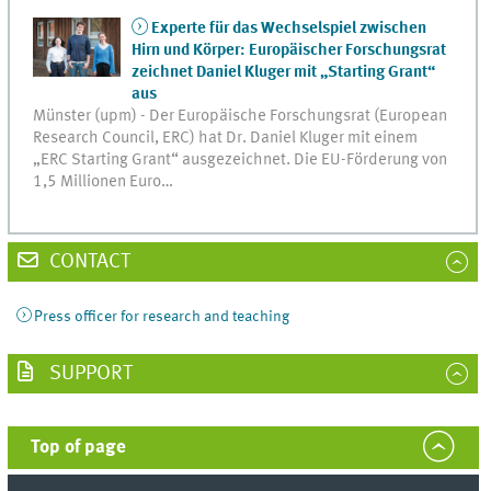
Experte für das Wechselspiel zwischen
Hirn und Körper: Europäischer Forschungsrat
zeichnet Daniel Kluger mit „Starting Grant“
aus
Münster (upm) - Der Europäische Forschungsrat (European
Research Council, ERC) hat Dr. Daniel Kluger mit einem
„ERC Starting Grant“ ausgezeichnet. Die EU-Förderung von
1,5 Millionen Euro…
CONTACT
Press officer for research and teaching
SUPPORT
Top of page