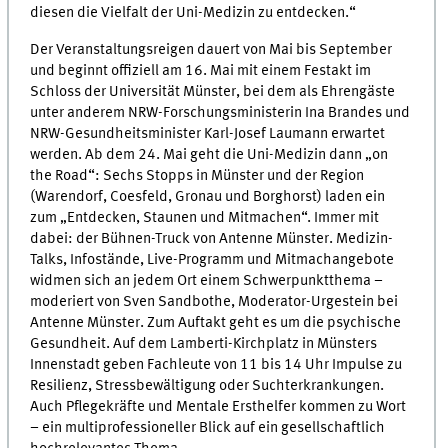
diesen die Vielfalt der Uni-Medizin zu entdecken.“
Der Veranstaltungsreigen dauert von Mai bis September
und beginnt offiziell am 16. Mai mit einem Festakt im
Schloss der Universität Münster, bei dem als Ehrengäste
unter anderem NRW-Forschungsministerin Ina Brandes und
NRW-Gesundheitsminister Karl-Josef Laumann erwartet
werden. Ab dem 24. Mai geht die Uni-Medizin dann „on
the Road“: Sechs Stopps in Münster und der Region
(Warendorf, Coesfeld, Gronau und Borghorst) laden ein
zum „Entdecken, Staunen und Mitmachen“. Immer mit
dabei: der Bühnen-Truck von Antenne Münster. Medizin-
Talks, Infostände, Live-Programm und Mitmachangebote
widmen sich an jedem Ort einem Schwerpunktthema –
moderiert von Sven Sandbothe, Moderator-Urgestein bei
Antenne Münster. Zum Auftakt geht es um die psychische
Gesundheit. Auf dem Lamberti-Kirchplatz in Münsters
Innenstadt geben Fachleute von 11 bis 14 Uhr Impulse zu
Resilienz, Stressbewältigung oder Suchterkrankungen.
Auch Pflegekräfte und Mentale Ersthelfer kommen zu Wort
– ein multiprofessioneller Blick auf ein gesellschaftlich