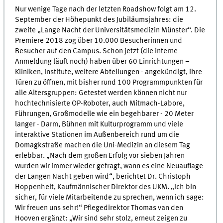
Nur wenige Tage nach der letzten Roadshow folgt am 12.
September der Höhepunkt des Jubiläumsjahres: die
zweite „Lange Nacht der Universitätsmedizin Münster“. Die
Premiere 2018 zog über 10.000 Besucherinnen und
Besucher auf den Campus. Schon jetzt (die interne
Anmeldung läuft noch) haben über 60 Einrichtungen –
Kliniken, Institute, weitere Abteilungen - angekündigt, ihre
Türen zu öffnen, mit bisher rund 100 Programmpunkten für
alle Altersgruppen: Getestet werden können nicht nur
hochtechnisierte OP-Roboter, auch Mitmach-Labore,
Führungen, Großmodelle wie ein begehbarer - 20 Meter
langer - Darm, Bühnen mit Kulturprogramm und viele
interaktive Stationen im Außenbereich rund um die
Domagkstraße machen die Uni-Medizin an diesem Tag
erlebbar. „Nach dem großen Erfolg vor sieben Jahren
wurden wir immer wieder gefragt, wann es eine Neuauflage
der Langen Nacht geben wird“, berichtet Dr. Christoph
Hoppenheit, Kaufmännischer Direktor des UKM. „Ich bin
sicher, für viele Mitarbeitende zu sprechen, wenn ich sage:
Wir freuen uns sehr!“ Pflegedirektor Thomas van den
Hooven ergänzt: „Wir sind sehr stolz, erneut zeigen zu