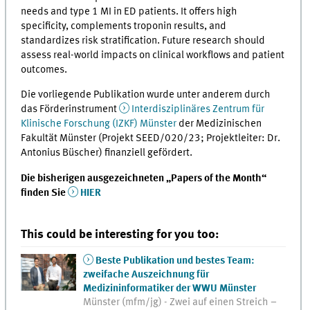
needs and type 1 MI in ED patients. It offers high
specificity, complements troponin results, and
standardizes risk stratification. Future research should
assess real-world impacts on clinical workflows and patient
outcomes.
Die vorliegende Publikation wurde unter anderem durch
das Förderinstrument
Interdisziplinäres Zentrum für
Klinische Forschung (IZKF) Münster
der Medizinischen
Fakultät Münster (Projekt SEED/020/23; Projektleiter: Dr.
Antonius Büscher) finanziell gefördert.
Die bisherigen ausgezeichneten „Papers of the Month“
finden Sie
HIER
This could be interesting for you too:
Beste Publikation und bestes Team:
zweifache Auszeichnung für
Medizininformatiker der WWU Münster
Münster (mfm/jg) - Zwei auf einen Streich –