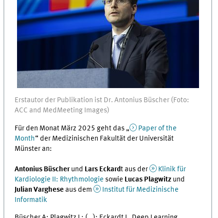
Erstautor der Publikation ist Dr. Antonius Büscher (Foto:
ACC and MedMeeting Images)
Für den Monat März 2025 geht das „
Paper of the
Month
“ der Medizinischen Fakultät der Universität
Münster an:
Antonius Büscher
und
Lars Eckard
t aus der
Klinik für
Kardiologie II: Rhythmologie
sowie
Lucas Plagwitz
und
Julian Varghese
aus dem
Institut für Medizinische
Informatik
Büscher A; Plagwitz L; (…); Eckardt L. Deep Learning