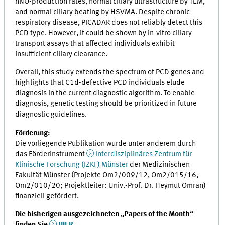
nNO-production rates, normal ciliary ultrastructure by TEM,
and normal ciliary beating by HSVMA. Despite chronic
respiratory disease, PICADAR does not reliably detect this
PCD type. However, it could be shown by in-vitro ciliary
transport assays that affected individuals exhibit
insufficient ciliary clearance.
Overall, this study extends the spectrum of PCD genes and
highlights that C1d-defective PCD individuals elude
diagnosis in the current diagnostic algorithm. To enable
diagnosis, genetic testing should be prioritized in future
diagnostic guidelines.
Förderung:
Die vorliegende Publikation wurde unter anderem durch
das Förderinstrument
Interdisziplinäres Zentrum für
Klinische Forschung (IZKF) Münster
der Medizinischen
Fakultät Münster (Projekte Om2/009/12, Om2/015/16,
Om2/010/20; Projektleiter: Univ.-Prof. Dr. Heymut Omran)
finanziell gefördert.
Die bisherigen ausgezeichneten „Papers of the Month“