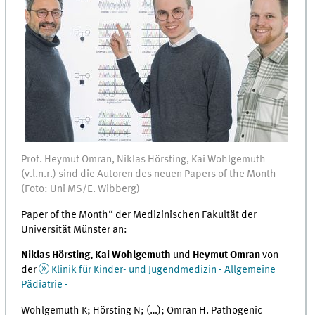
Prof. Heymut Omran, Niklas Hörsting, Kai Wohlgemuth
(v.l.n.r.) sind die Autoren des neuen Papers of the Month
(Foto: Uni MS/E. Wibberg)
Paper of the Month“ der Medizinischen Fakultät der
Universität Münster an:
Niklas Hörsting, Kai Wohlgemuth
und
Heymut Omran
von
der
Klinik für Kinder- und Jugendmedizin - Allgemeine
Pädiatrie -
Wohlgemuth K; Hörsting N; (…); Omran H. Pathogenic