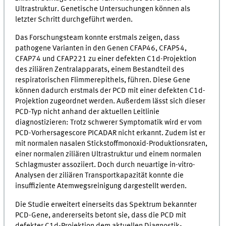
Ultrastruktur. Genetische Untersuchungen können als
letzter Schritt durchgeführt werden.
Das Forschungsteam konnte erstmals zeigen, dass
pathogene Varianten in den Genen CFAP46, CFAP54,
CFAP74 und CFAP221 zu einer defekten C1d-Projektion
des ziliären Zentralapparats, einem Bestandteil des
respiratorischen Flimmerepithels, führen. Diese Gene
können dadurch erstmals der PCD mit einer defekten C1d-
Projektion zugeordnet werden. Außerdem lässt sich dieser
PCD-Typ nicht anhand der aktuellen Leitlinie
diagnostizieren: Trotz schwerer Symptomatik wird er vom
PCD-Vorhersagescore PICADAR nicht erkannt. Zudem ist er
mit normalen nasalen Stickstoffmonoxid-Produktionsraten,
einer normalen ziliären Ultrastruktur und einem normalen
Schlagmuster assoziiert. Doch durch neuartige in-vitro-
Analysen der ziliären Transportkapazität konnte die
insuffiziente Atemwegsreinigung dargestellt werden.
Die Studie erweitert einerseits das Spektrum bekannter
PCD-Gene, andererseits betont sie, dass die PCD mit
defekter C1d-Projektion dem aktuellen Diagnostik-