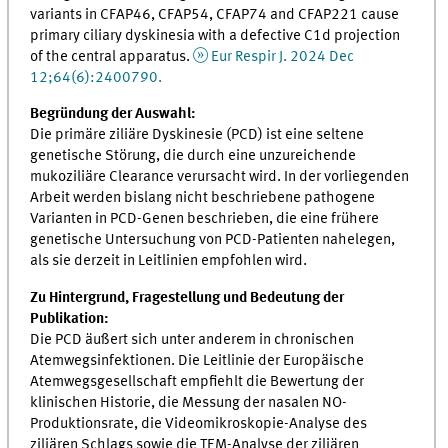
variants in CFAP46, CFAP54, CFAP74 and CFAP221 cause
primary ciliary dyskinesia with a defective C1d projection
of the central apparatus.
Eur Respir J. 2024 Dec
12;64(6):2400790.
Begründung der Auswahl:
Die primäre ziliäre Dyskinesie (PCD) ist eine seltene
genetische Störung, die durch eine unzureichende
mukoziliäre Clearance verursacht wird. In der vorliegenden
Arbeit werden bislang nicht beschriebene pathogene
Varianten in PCD-Genen beschrieben, die eine frühere
genetische Untersuchung von PCD-Patienten nahelegen,
als sie derzeit in Leitlinien empfohlen wird.
Zu Hintergrund, Fragestellung und Bedeutung der
Publikation:
Die PCD äußert sich unter anderem in chronischen
Atemwegsinfektionen. Die Leitlinie der Europäische
Atemwegsgesellschaft empfiehlt die Bewertung der
klinischen Historie, die Messung der nasalen NO-
Produktionsrate, die Videomikroskopie-Analyse des
ziliären Schlags sowie die TEM-Analyse der ziliären