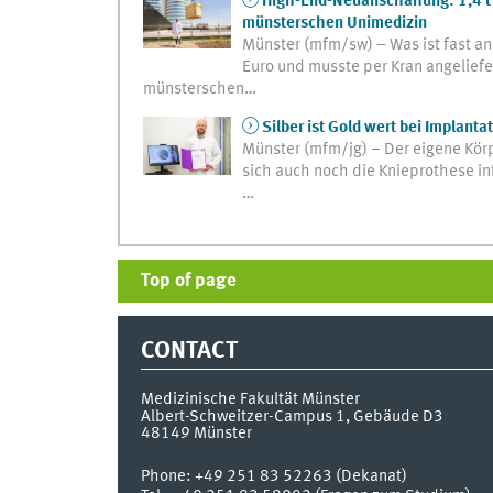
High-End-Neuanschaffung: 1,4 t 
münsterschen Unimedizin
Münster (mfm/sw) – Was ist fast a
Euro und musste per Kran angelief
münsterschen…
Silber ist Gold wert bei Implan
Münster (mfm/jg) – Der eigene Kör
sich auch noch die Knieprothese infi
…
Top of page
CONTACT
Medizinische Fakultät Münster
Albert-Schweitzer-Campus 1, Gebäude D3
48149
Münster
Phone:
+49 251 83 52263 (Dekanat)