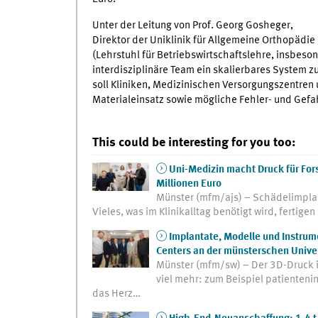
Unter der Leitung von Prof. Georg Gosheger,
Direktor der Uniklinik für Allgemeine Orthopädi
(Lehrstuhl für Betriebswirtschaftslehre, insbeso
interdisziplinäre Team ein skalierbares System zur
soll Kliniken, Medizinischen Versorgungszentren
Materialeinsatz sowie mögliche Fehler- und Gefa
This could be interesting for you too:
Uni-Medizin macht Druck für For
Millionen Euro
Münster (mfm/ajs) – Schädelimplan
Vieles, was im Klinikalltag benötigt wird, fertig
Implantate, Modelle und Instrum
Centers an der münsterschen Unive
Münster (mfm/sw) – Der 3D-Druck i
viel mehr: zum Beispiel patienteni
das Herz…