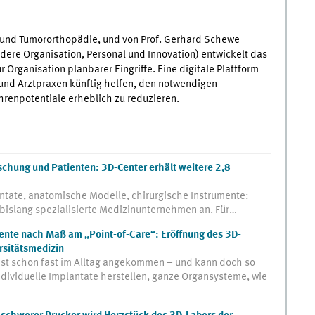
e und Tumororthopädie, und von Prof. Gerhard Schewe
ndere Organisation, Personal und Innovation) entwickelt das
 Organisation planbarer Eingriffe. Eine digitale Plattform
 und Arztpraxen künftig helfen, den notwendigen
hrenpotentiale erheblich zu reduzieren.
schung und Patienten: 3D-Center erhält weitere 2,8
tate, anatomische Modelle, chirurgische Instrumente:
en bislang spezialisierte Medizinunternehmen an. Für…
ente nach Maß am „Point-of-Care“: Eröffnung des 3D-
rsitätsmedizin
st schon fast im Alltag angekommen – und kann doch so
ndividuelle Implantate herstellen, ganze Organsysteme, wie