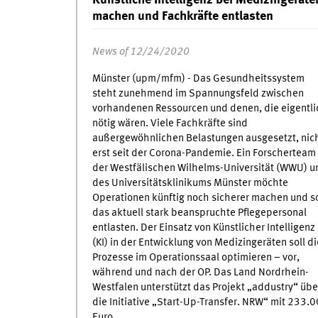
machen und Fachkräfte entlasten
News of 12/24/2020
Münster (upm/mfm) - Das Gesundheitssystem
steht zunehmend im Spannungsfeld zwischen
vorhandenen Ressourcen und denen, die eigentli
nötig wären. Viele Fachkräfte sind
außergewöhnlichen Belastungen ausgesetzt, nic
erst seit der Corona-Pandemie. Ein Forscherteam
der Westfälischen Wilhelms-Universität (WWU) u
des Universitätsklinikums Münster möchte
Operationen künftig noch sicherer machen und s
das aktuell stark beanspruchte Pflegepersonal
entlasten. Der Einsatz von Künstlicher Intelligenz
(KI) in der Entwicklung von Medizingeräten soll di
Prozesse im Operationssaal optimieren – vor,
während und nach der OP. Das Land Nordrhein-
Westfalen unterstützt das Projekt „addustry“ übe
die Initiative „Start-Up-Transfer. NRW“ mit 233.
Euro.