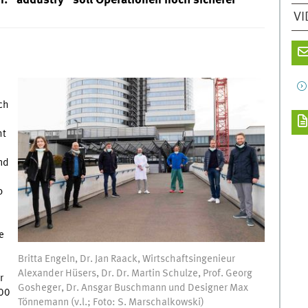
VI
ch
ht
nd
o
e
Britta Engeln, Dr. Jan Raack, Wirtschaftsingenieur
Alexander Hüsers, Dr. Dr. Martin Schulze, Prof. Georg
r
Gosheger, Dr. Ansgar Buschmann und Designer Max
000
Tönnemann (v.l.; Foto: S. Marschalkowski)