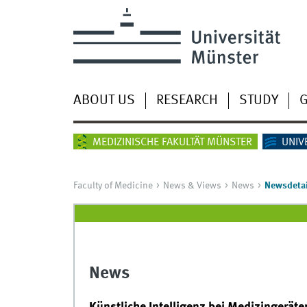
ABOUT US
RESEARCH
STUDY
G
MEDIZINISCHE FAKULTÄT MÜNSTER
UNIV
Faculty of Medicine
News & Views
News
Newsdetai
News
Künstliche Intelligenz bei Medizingeräte