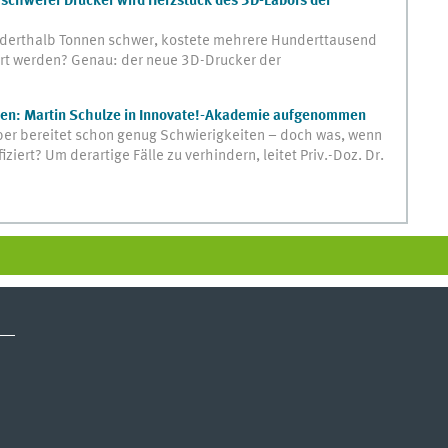
schwerer Drucker wird Herzstück des 3D-Labors der
nderthalb Tonnen schwer, kostete mehrere Hunderttausend
ert werden? Genau: der neue 3D-Drucker der
taten: Martin Schulze in Innovate!-Akademie aufgenommen
per bereitet schon genug Schwierigkeiten – doch was, wenn
ziert? Um derartige Fälle zu verhindern, leitet Priv.-Doz. Dr.