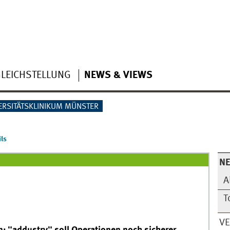
LEICHSTELLUNG
NEWS & VIEWS
ERSITÄTSKLINIKUM MÜNSTER
ls
N
A
T
V
n: "addustry" soll Operationen noch sicherer