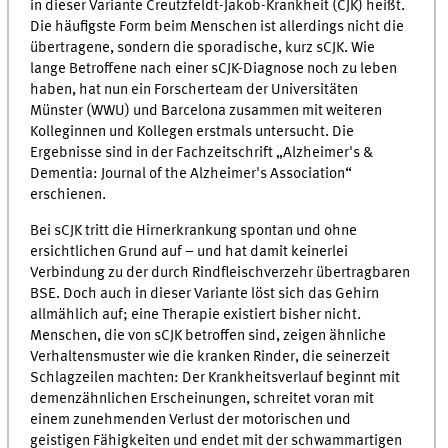
in dieser Variante Creutzfeldt-Jakob-Krankheit (CJK) heißt.
Die häufigste Form beim Menschen ist allerdings nicht die
übertragene, sondern die sporadische, kurz sCJK. Wie
lange Betroffene nach einer sCJK-Diagnose noch zu leben
haben, hat nun ein Forscherteam der Universitäten
Münster (WWU) und Barcelona zusammen mit weiteren
Kolleginnen und Kollegen erstmals untersucht. Die
Ergebnisse sind in der Fachzeitschrift „Alzheimer's &
Dementia: Journal of the Alzheimer's Association“
erschienen.
Bei sCJK tritt die Hirnerkrankung spontan und ohne
ersichtlichen Grund auf – und hat damit keinerlei
Verbindung zu der durch Rindfleischverzehr übertragbaren
BSE. Doch auch in dieser Variante löst sich das Gehirn
allmählich auf; eine Therapie existiert bisher nicht.
Menschen, die von sCJK betroffen sind, zeigen ähnliche
Verhaltensmuster wie die kranken Rinder, die seinerzeit
Schlagzeilen machten: Der Krankheitsverlauf beginnt mit
demenzähnlichen Erscheinungen, schreitet voran mit
einem zunehmenden Verlust der motorischen und
geistigen Fähigkeiten und endet mit der schwammartigen