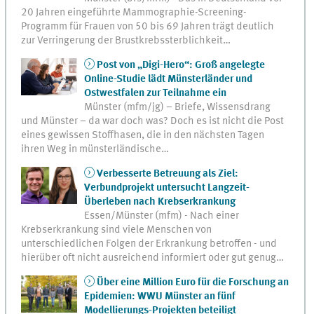
20 Jahren eingeführte Mammographie-Screening-
Programm für Frauen von 50 bis 69 Jahren trägt deutlich
zur Verringerung der Brustkrebssterblichkeit…
Post von „Digi-Hero“: Groß angelegte
Online-Studie lädt Münsterländer und
Ostwestfalen zur Teilnahme ein
Münster (mfm/jg) – Briefe, Wissensdrang
und Münster – da war doch was? Doch es ist nicht die Post
eines gewissen Stoffhasen, die in den nächsten Tagen
ihren Weg in münsterländische…
Verbesserte Betreuung als Ziel:
Verbundprojekt untersucht Langzeit-
Überleben nach Krebserkrankung
Essen/Münster (mfm) - Nach einer
Krebserkrankung sind viele Menschen von
unterschiedlichen Folgen der Erkrankung betroffen - und
hierüber oft nicht ausreichend informiert oder gut genug…
Über eine Million Euro für die Forschung an
Epidemien: WWU Münster an fünf
Modellierungs-Projekten beteiligt